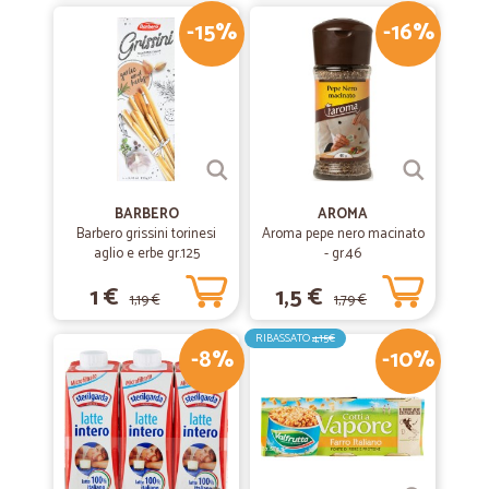
-15%
-16%
BARBERO
AROMA
Barbero grissini torinesi
Aroma pepe nero macinato
aglio e erbe gr.125
- gr.46
1 €
1,5 €
1,19 €
1,79 €
RIBASSATO
4,15€
-8%
-10%