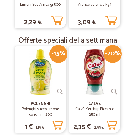
Velocissimi. Grazie!
Limoni Sud Africa gr.500
Arance valencia kg.1
2,29 €
3,09 €
—
Amato R.
08/05/2019
Una confezione di pasta era squarciata
Offerte speciali della settimana
Nonostante la cura del pacco una confezione di pasta era squarciata.
No problem
-15%
-20%
POLENGHI
CALVE
Polenghi succo limone
Calvè Ketchup Piccante
conc. - ml.200
250 ml
1 €
2,35 €
1,19 €
2,95 €