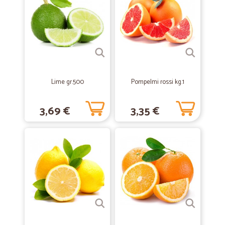
Tutto perfetto!
La merce arriva perfettamente imballata e confezionata in comode
scatole La consegna è veramente celere Ampia la scelta di prodotti
Personalmente sono molto soddisfatta e acquisterò ancora presso
Cicalia
—
Petra R.
05/10/2020
Lime gr.500
Pompelmi rossi kg.1
tutto bene!
è arrivato molto veloce e di alta qualità
3,69 €
3,35 €
—
Giovanni L.
17/06/2020
Veloci ed efficienti.
Veloci ed efficienti.
—
Michele B.
13/06/2019
Velocissimi