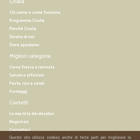
Cicalia
Chi siamo e come funziona
Programma Cicalia
Perché Cicalia
Dicono di noi
Dove spediamo
Migliori categorie
Carne fresca e lavorata
Salumi e affettati
Pasta, riso e cerali
Formaggi
Contatti
La mia lista dei desideri
Registrati
Contattaci
Questo sito utilizza cookies anche di terze parti per migliorare la