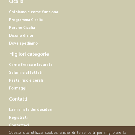
Cicalia
Chi siamo e come funziona
Programma Cicalia
Perché Cicalia
Dicono di noi
Dove spediamo
Migliori categorie
Carne fresca e lavorata
Salumi e affettati
Pasta, riso e cerali
Formaggi
Contatti
La mia lista dei desideri
Registrati
Contattaci
Questo sito utilizza cookies anche di terze parti per migliorare la