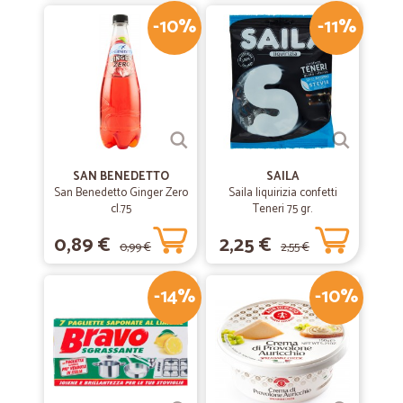
-10%
-11%
SAN BENEDETTO
SAILA
San Benedetto Ginger Zero
Saila liquirizia confetti
cl.75
Teneri 75 gr.
0,89 €
2,25 €
0,99 €
2,55 €
-14%
-10%