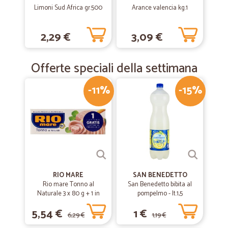
—
Aurelio T.
01/10/2019
Limoni Sud Africa gr.500
Arance valencia kg.1
Sto assaggiando e mi sembra tutto ottimo
Sto assaggiando e mi sembra tutto ottimo
2,29 €
3,09 €
Offerte speciali della settimana
-11%
-15%
RIO MARE
SAN BENEDETTO
Rio mare Tonno al
San Benedetto bibita al
Naturale 3 x 80 g + 1 in
pompelmo - lt.1,5
omaggio
5,54 €
1 €
6,29 €
1,19 €