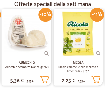
Offerte speciali della settimana
È stato fantastico. Sottolineo la pun
-10%
-11%
—
Trustpilot
amuchina mani xper Cecilia 
amuchina mani xper Cecilia peran
—
Maurizio G.
tutto ok
AURICCHIO
RICOLA
tutto ok ottima la consegna del fr
Auricchio scamorza bianca gr.260
Ricola caramelle alla melissa e
limoncella - gr.70
—
Rossella B.
5,36 €
2,25 €
5,95 €
2,55 €
Posso dire che sono stata 
Posso dire che sono stata sempre so
farli. Grazie alla prossima... Ciaooo