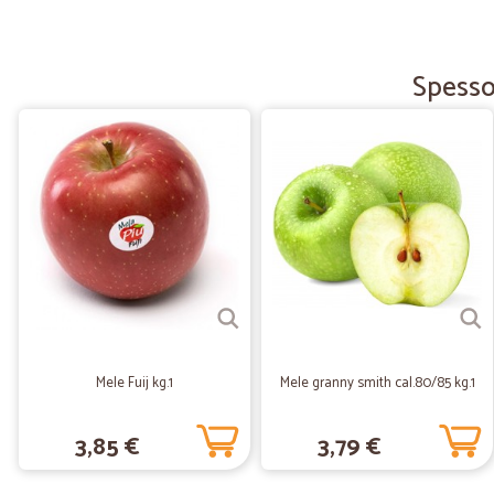
Spesso
Mele Fuij kg.1
Mele granny smith cal.80/85 kg.1
3,85 €
3,79 €