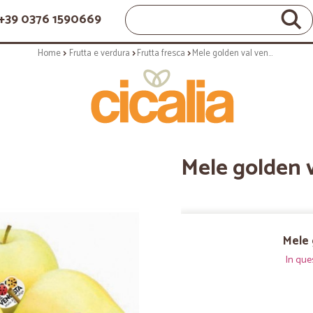
+39 0376 1590669
Home
Frutta e verdura
Frutta fresca
Mele golden val venosta kg.1
Mele golden v
Mele 
In que