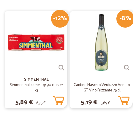
-12%
-8%
SIMMENTHAL
Simmenthal carne - gr.90 cluster
Cantine Maschio Verduzzo Veneto
x3
IGT Vino Frizzante 75 cl.
5,89 €
5,19 €
6,75 €
5,69 €