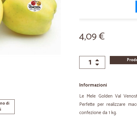
4,09 €
Prod
Informazioni
Le Mele Golden Val Venosta
no di
Perfette per realizzare mace
i
confezione da 1 kg.