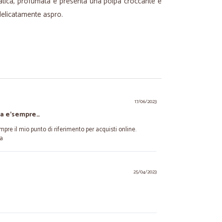
atica, profumata e presenta una polpa croccante e
delicatamente aspro.
17/06/2023
ia e'sempre…
mpre il mio punto di riferimento per acquisti online.
na
25/04/2023