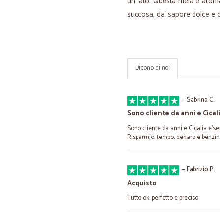
un lato. Questa mela è arom
succosa, dal sapore dolce e 
Dicono di noi
—
Sabrina C.
Sono cliente da anni e Cical
Sono cliente da anni e Cicalia e'se
Risparmio, tempo, denaro e benzi
—
Fabrizio P.
Acquisto
Tutto ok, perfetto e preciso