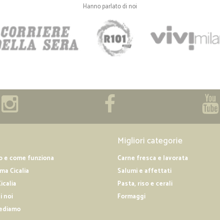
Hanno parlato di noi
—
Claudia D.
Servizio impeccabile
Servizio impeccabile, spedizione ra
Migliori categorie
o e come funziona
Carne fresca e lavorata
a Cicalia
Salumi e affettati
icalia
Pasta, riso e cerali
i noi
Formaggi
ediamo