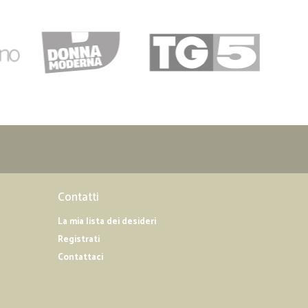
27/02/2019
pida e puntuale, prodotti ben imballati.
Contatti
La mia lista dei desideri
Registrati
Contattaci