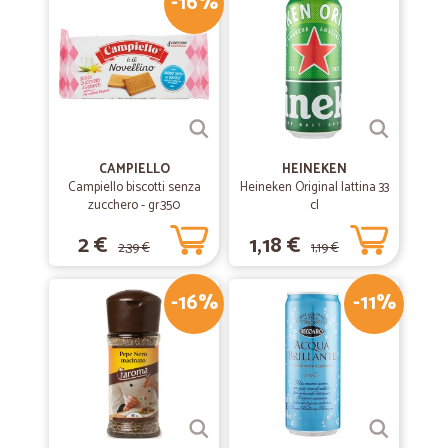
-16%
CAMPIELLO
HEINEKEN
Campiello biscotti senza
Heineken Original lattina 33
zucchero - gr.350
cl
2 €
1,18 €
2,39 €
1,19 €
-16%
-11%