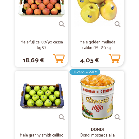
Rapidi nell'essere l'ordine è puntuali nella consegna. Cosa volere di
più? Continuate così!
—
Antonio G.
18/07/2021
Tutto
Mele fuji cal.80/90 cassa
Mele golden melinda
kg.5,3
calibro 75 - 80 kg.1
Tutto perfetto
18,69 €
4,05 €
—
Trustpilot
RIBASSATO
75,05€
20/05/2021
5 stelle sono poche...servizio…
5 stelle sono poche...servizio perfetto,azienda seria puntuale e
precisa!la consiglio!! Ottimo servizio,complimenti,corriere molto
gentile.
—
Clorofilla R.
22/06/2020
tutto ottimo
DONDI
Mele granny smith calibro
Dondi mostarda alla