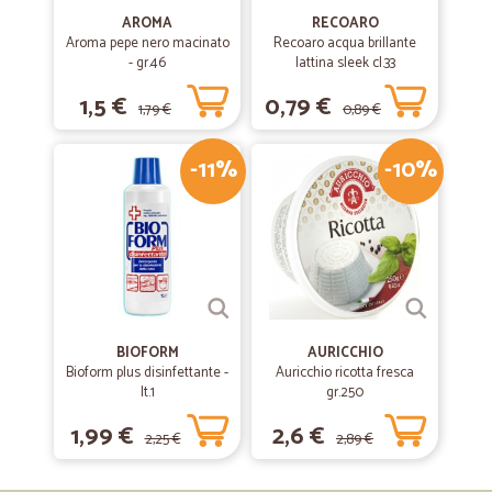
AROMA
RECOARO
Aroma pepe nero macinato
Recoaro acqua brillante
- gr.46
lattina sleek cl.33
1,5 €
0,79 €
1,79 €
0,89 €
-11%
-10%
BIOFORM
AURICCHIO
Bioform plus disinfettante -
Auricchio ricotta fresca
lt.1
gr.250
1,99 €
2,6 €
2,25 €
2,89 €