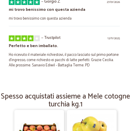
—
Giorgio Z.
27/01/2026
mi trovo benissimo con questa azienda
mi trovo benissimo con questa azienda
—
Trustpilot
12/11/2025
Perfetto e ben imballato.
Ho ricevuto il materiale richiestovi, il pacco lasciato sul primo portone
d'ingresso, come richiesto ei pacchi di latte perfetti. Grazie Cecilia.
Alle prossime. Sanavio Ediwil - Battaglia Terme. PD
—
Rita L.
22/04/2025
Consegna puntuale
Spesso acquistati assieme a Mele cotogne
turchia kg.1
Gli articoli ordinati mi sono arrivati puntualmente e ben imballati.
—
Paolo P.
06/10/2023
GRAZIE