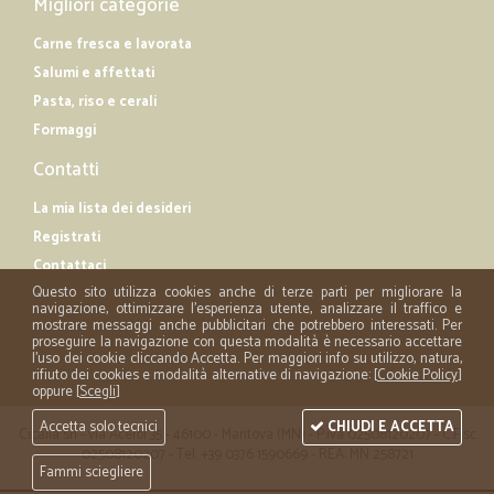
Migliori categorie
Carne fresca e lavorata
Salumi e affettati
Pasta, riso e cerali
Formaggi
Contatti
La mia lista dei desideri
Registrati
Contattaci
Questo sito utilizza cookies anche di terze parti per migliorare la
navigazione, ottimizzare l'esperienza utente, analizzare il traffico e
mostrare messaggi anche pubblicitari che potrebbero interessati. Per
proseguire la navigazione con questa modalità è necessario accettare
l'uso dei cookie cliccando Accetta. Per maggiori info su utilizzo, natura,
rifiuto dei cookies e modalità alternative di navigazione: [
Cookie Policy
]
oppure [
Scegli
]
Accetta solo tecnici
CHIUDI E ACCETTA
Cicalia srl - via Acerbi 35 - 46100 - Mantova (MN) - P.iva 02508120207 - C.Fisc
02508120207 - Tel. +39 0376 1590669 - REA: MN 258721
Fammi sciegliere