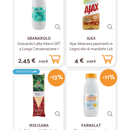
GRANAROLO
AJAX
Granarolo Latte Intero UHT
Ajax detersivo pavimenti in
a Lunga Conservazione 1
Legno olio di mandorle 1,25
Lt.
L
2,45 €
4 €
2,65 €
4,39 €
RIBASSATO
1,49€
-13%
-11%
MOLISANA
PARMALAT