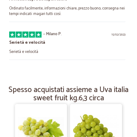
Ordinato facilmente, informazioni chiare, prezzo buono, consegna nei
tempi indicati: magari tutti così.
—
Milano P.
15/02/2023
Serietà e velocità
Serietà e velocità
—
Giancarlo B.
02/12/2022
precisi e veloci
Spesso acquistati assieme a Uva italia
sito semplice da utilizzare. consegna precisa e veloce. nulla da
sweet fruit kg.6,3 circa
eccepire
—
Antonio A.
30/05/2020
Servizio ottimo.
Servizio ottimo.