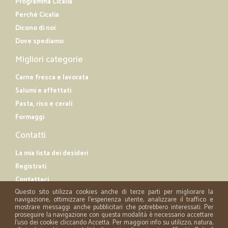
Programma Cicalia
Perché Cicalia
Dicono di noi
Dove spediamo
Migliori categorie
Carne fresca e lavorata
Salumi e affettati
Pasta, riso e cerali
Formaggi
Contatti
La mia lista dei desideri
Registrati
Contattaci
Questo sito utilizza cookies anche di terze parti per migliorare la
navigazione, ottimizzare l'esperienza utente, analizzare il traffico e
mostrare messaggi anche pubblicitari che potrebbero interessati. Per
proseguire la navigazione con questa modalità è necessario accettare
l'uso dei cookie cliccando Accetta. Per maggiori info su utilizzo, natura,