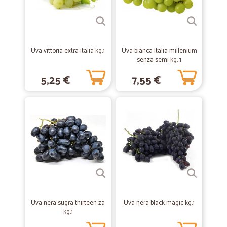
—
Albina F.
28/04/2020
Ottimo servizio
Uva vittoria extra italia kg.1
Uva bianca Italia millenium
Ottimo servizio
senza semi kg. 1
5,25 €
7,55 €
—
Isabella B.
30/03/2020
Rapidi e precisi.
Rapidi e precisi.
—
.
08/02/2020
Ottima esperienza
Ottima esperienza. Intanto ho acquistato articoli che non che non
riuscivo a trovare perdipiù a prezzi interessanti, secondo me. E poi il
servizio di consegna, non celere, di più. Perfetto
Uva nera sugra thirteen za
Uva nera black magic kg.1
kg.1