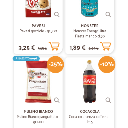
PAVESI
MONSTER
Pavesi gocciole - gr.500
Monster Energy Ultra
Fiesta mango cl.50
3,25 €
1,89 €
3,65 €
2,09 €
RIBASSATO
2,05€
-25%
-10%
MULINO BIANCO
COCACOLA
Mulino Bianco pangrattato -
Coca-cola senza caffeina -
gr.400
lt.1,5