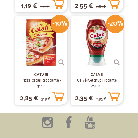
1,19 €
2,55 €
1,59 €
2,85 €
-10%
-20%
CATARI
CALVE
Pizza catari croccante -
Calvè Ketchup Piccante
gr.435
250 ml
2,85 €
2,35 €
3,19 €
2,95 €