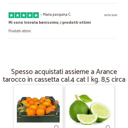
—
Maria pasquina C.
20/10/2020
Mi sono trovata benissimo, i prodotti ottimi
Prodotti ottimi
—
Giampaolo C.
01/07/2020
Consegna velocissima
Consegna velocissima. spesa in ottime condizioni, perfetto.
Spesso acquistati assieme a Arance
tarocco in cassetta cal.4 cat I kg. 8,5 circa
—
Domenico R.
06/06/2020
Servizio eccellente ed impeccabile…
Servizio eccellente ed impeccabile professionale sotto tutti i punti di
vista
—
Carlo M.
04/02/2020