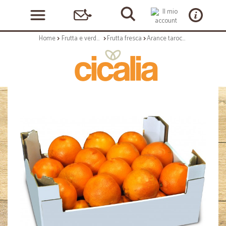
Home
Frutta e verdura
Frutta fresca
Arance tarocco in cassetta cal.4 cat I kg. 8,5 circa