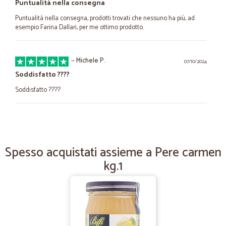
Puntualità nella consegna
Puntualità nella consegna, prodotti trovati che nessuno ha più, ad
esempio Farina Dallari, per me ottimo prodotto.
—
Michele P.
07/10/2024
Soddisfatto ????
Soddisfatto ????
—
Aldino A.
04/12/2022
Ottimo venditore.
Spesso acquistati assieme a Pere carmen
Ottimo venditore.
kg.1
—
Claudio R.
11/09/2022
Ottima esperienza di acquisto
Ottima esperienza di acquisto . Sono cliente e continuerò ad esserlo.
Vasta scelta e puntualità nelle consegne .