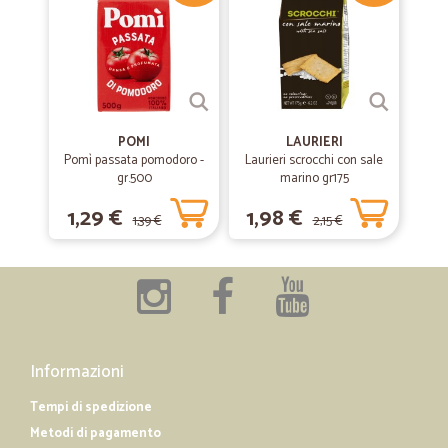
poi non hanno eguali per non parlare poi della velocità della
consegna . Anhe nel periodo peggiore della pandemia Cicalia è
sempre stata disponibile e presente. Cosa dire di più se non
complimenti a tutti. Anche i prezzi sono imbattibili specialmente di
questi tempi.Grazie di cuore
POMI
LAURIERI
Pomì passata pomodoro -
Laurieri scrocchi con sale
gr.500
marino gr175
1,29 €
1,98 €
1,39 €
2,15 €
Informazioni
Tempi di spedizione
Metodi di pagamento