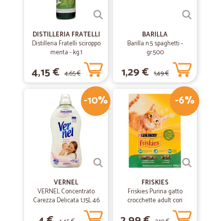
complicato..sarà meglio il prossimo .
DISTILLERIA FRATELLI
BARILLA
Distilleria Fratelli sciroppo
Barilla n.5 spaghetti -
menta - kg.1
gr.500
4,15 €
1,29 €
4,65 €
1,49 €
-10%
-6%
VERNEL
FRISKIES
VERNEL Concentrato
Friskies Purina gatto
Carezza Delicata 1,15L 46
crocchette adult con
lavaggi
coniglio, pollo e verdure
4 €
2,99 €
scatola gr.400