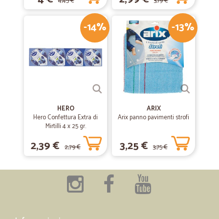
4,45 €
3,19 €
-14%
-13%
HERO
ARIX
Hero Confettura Extra di
Arix panno pavimenti strofi
Mirtilli 4 x 25 gr.
2,39 €
3,25 €
2,79 €
3,75 €