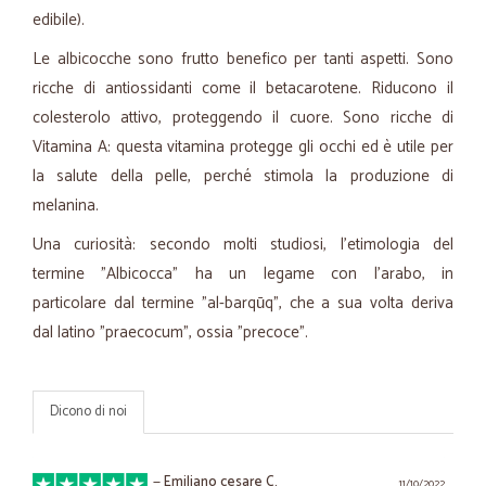
edibile).
Le albicocche sono frutto benefico per tanti aspetti. Sono
ricche di antiossidanti come il betacarotene. Riducono il
colesterolo attivo, proteggendo il cuore. Sono ricche di
Vitamina A: questa vitamina protegge gli occhi ed è utile per
la salute della pelle, perché stimola la produzione di
melanina.
Una curiosità: secondo molti studiosi, l'etimologia del
termine "Albicocca" ha un legame con l'arabo, in
particolare dal termine "
al-barqūq",
che a sua volta deriva
dal latino "
praecocum
", ossia "precoce".
Dicono di noi
—
Emiliano cesare C.
11/10/2022