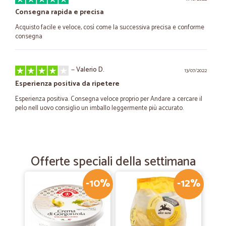
Consegna rapida e precisa
Acquisto facile e veloce, così come la successiva precisa e conforme
consegna
—
Valerio D.
13/07/2022
Esperienza positiva da ripetere
Esperienza positiva. Consegna veloce proprio per Andare a cercare il
pelo nell uovo consiglio un imballo leggermente più accurato.
—
Nadia S.
20/01/2021
Puntualissimi nella consegna ed imballo…
Offerte speciali della settimana
Puntualissimi nella consegna ed imballo perfetto
-10%
-12%
—
Chiara G.
22/04/2020
Seri ed estremamente puntuali