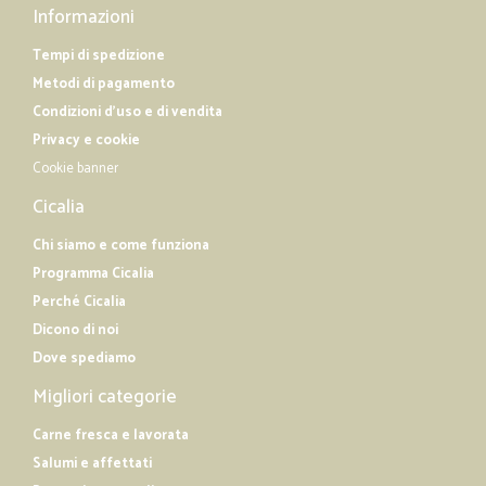
non rispettati 3-4 gg,. 2° intoppo alla prima spesa mi arriva metà,
Informazioni
chiedo la motivazione errore loro e mi rimborsano subito l'importo da
restituire. Faccio in questi gg la seconda spesa voglio fidarmi e
Tempi di spedizione
questa volta tutto bene prodotti arrivati in tempo 3 gg. beni imballati e
Metodi di pagamento
protetti, corriere gentile tutto ok. Provero' una terza volta perchè è
comodo facile, e sommariamente veloce. Percio' mi permetto di
Condizioni d'uso e di vendita
consigliarlo e provare questo negozio.
Privacy e cookie
Cookie banner
Cicalia
Chi siamo e come funziona
Programma Cicalia
Perché Cicalia
Dicono di noi
Dove spediamo
Migliori categorie
Carne fresca e lavorata
Salumi e affettati