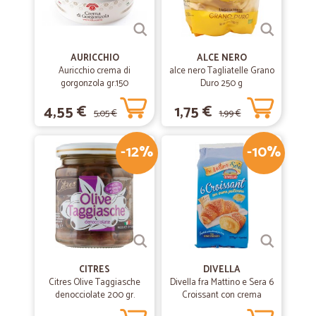
Seri ed estremamente puntuali. Bravi anche dal servizio clienti.
Complimenti! Molto veloci nelle consegne
AURICCHIO
ALCE NERO
—
Massimiliano G.
Auricchio crema di
alce nero Tagliatelle Grano
02/09/2019
gorgonzola gr.150
Duro 250 g
Ottimo servizio.
4,55 €
1,75 €
Ottimo servizio.
5,05 €
1,99 €
-12%
-10%
—
Daniela A.
27/08/2019
Prodotti imballati perfettamente e…
Prodotti imballati perfettamente e tempi di consegna rapidissimi,sito
web eccellente
—
Chiara G.
13/07/2019
CITRES
DIVELLA
Soddisfatta!
Citres Olive Taggiasche
Divella fra Mattino e Sera 6
denocciolate 200 gr.
Croissant con crema
Consegna rapida, prodotti ottimi.
pasticcera 270 gr.