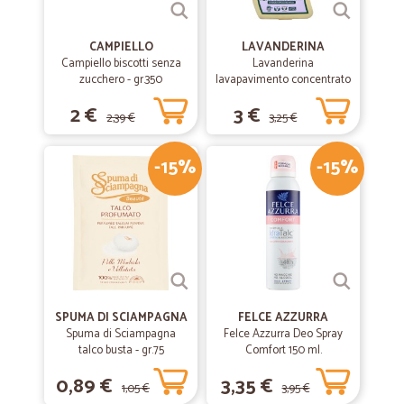
CAMPIELLO
LAVANDERINA
Campiello biscotti senza
Lavanderina
zucchero - gr.350
lavapavimento concentrato
fiorito bio lt.1
2 €
3 €
2,39 €
3,25 €
-15%
-15%
SPUMA DI SCIAMPAGNA
FELCE AZZURRA
Spuma di Sciampagna
Felce Azzurra Deo Spray
talco busta - gr.75
Comfort 150 ml.
0,89 €
3,35 €
1,05 €
3,95 €