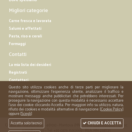
Dove spediamo
Migliori categorie
Carne fresca e lavorata
Salumi e affettati
Pasta, riso e cerali
Formaggi
Contatti
La mia lista dei desideri
Registrati
Contattaci
Questo sito utilizza cookies anche di terze parti per migliorare la
navigazione, ottimizzare l'esperienza utente, analizzare il traffico e
mostrare messaggi anche pubblicitari che potrebbero interessati. Per
proseguire la navigazione con questa modalità è necessario accettare
l'uso dei cookie cliccando Accetta. Per maggiori info su utilizzo, natura,
rifiuto dei cookies e modalità alternative di navigazione: [
Cookie Policy
]
oppure [
Scegli
]
Accetta solo tecnici
CHIUDI E ACCETTA
Cicalia srl - via Acerbi 35 - 46100 - Mantova (MN) - P.iva 02508120207 - C.Fisc
02508120207 - Tel. +39 0376 1590669 - REA: MN 258721