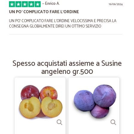
—
Enrico A.
16/06/2024
UN PO' COMPLICATO FARE L'ORDINE
UN PO' COMPLICATO FARE L'ORDINE VELOCISSIMA E PRECISA LA
CONSEGNA GLOBALMENTE DIREI UN OTTIMO SERVIZIO
—
Rossana M.
22/04/2024
Ottimo fornitore
Spesso acquistati assieme a Susine
Consegna veloce, imballo perfetto, ottimo assortimento, prodotti
angeleno gr.500
eccellenti
—
Tiziana N.
20/12/2023
Consigliatissimo
Rapidi ed efficienti
—
Giuseppe V.
26/05/2022