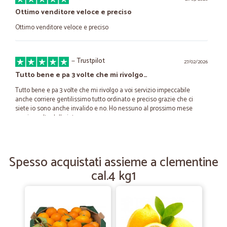
Ottimo venditore veloce e preciso
Ottimo venditore veloce e preciso
—
Trustpilot
27/02/2026
Tutto bene e pa 3 volte che mi rivolgo…
Tutto bene e pa 3 volte che mi rivolgo a voi servizio impeccabile
anche corriere gentilissimo tutto ordinato e preciso grazie che ci
siete io sono anche invalido e no. Ho nessuno al prossimo mese
grazie molte dell aiuto
—
Diego S.
08/09/2024
Spesso acquistati assieme a clementine
Spedizione fulminea prodotti sempre…
cal.4 kg1
Spedizione fulminea prodotti sempre freschi direi tt okkk
—
Giorgina B.
17/07/2023