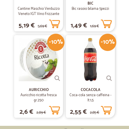
BIC
Cantine Maschio Verduzzo
Bic rasoio bilama 5pezzi
Veneto IGT Vino Frizzante
75 cl.
5,19 €
1,49 €
5,69 €
1,69 €
-10%
-10%
AURICCHIO
COCACOLA
Auricchio ricotta fresca
Coca-cola senza caffeina -
gr.250
lt.1,5
2,6 €
2,55 €
2,89 €
2,85 €