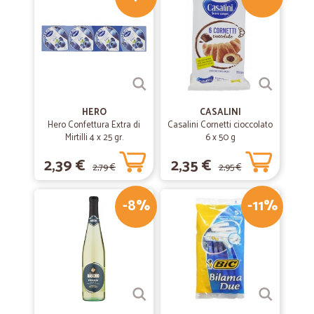
HERO
CASALINI
Hero Confettura Extra di
Casalini Cornetti cioccolato
Mirtilli 4 x 25 gr.
6 x 50 g
2,39 €
2,35 €
2,79 €
2,95 €
-8%
-11%