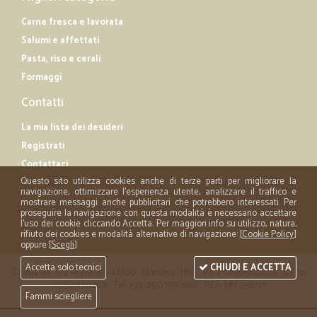
Carne fresca e lavorata
Salumi e affettati
Pasta, riso e cerali
Formaggi
Contatti
La mia lista dei desideri
Registrati
Contattaci
Questo sito utilizza cookies anche di terze parti per migliorare la
navigazione, ottimizzare l'esperienza utente, analizzare il traffico e
mostrare messaggi anche pubblicitari che potrebbero interessati. Per
proseguire la navigazione con questa modalità è necessario accettare
l'uso dei cookie cliccando Accetta. Per maggiori info su utilizzo, natura,
rifiuto dei cookies e modalità alternative di navigazione: [
Cookie Policy
]
oppure [
Scegli
]
Accetta solo tecnici
CHIUDI E ACCETTA
Cicalia srl - via Acerbi 35 - 46100 - Mantova (MN) - P.iva 02508120207 - C.Fisc
02508120207 - Tel. +39 0376 1590669 - REA: MN 258721
Fammi sciegliere