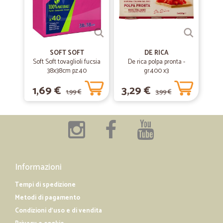
SOFT SOFT
DE RICA
Soft Soft tovaglioli fucsia
De rica polpa pronta -
38x38cm pz.40
gr.400 x3
1,69 €
3,29 €
1,99 €
3,99 €
Informazioni
Tempi di spedizione
Metodi di pagamento
Condizioni d'uso e di vendita