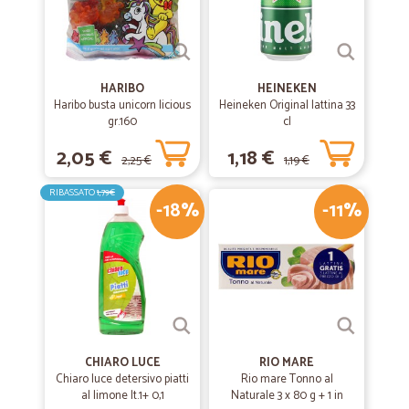
HARIBO
HEINEKEN
Haribo busta unicorn licious
Heineken Original lattina 33
gr.160
cl
2,05 €
1,18 €
2,25 €
1,19 €
RIBASSATO
1,79€
-18%
-11%
CHIARO LUCE
RIO MARE
Chiaro luce detersivo piatti
Rio mare Tonno al
al limone lt.1+ 0,1
Naturale 3 x 80 g + 1 in