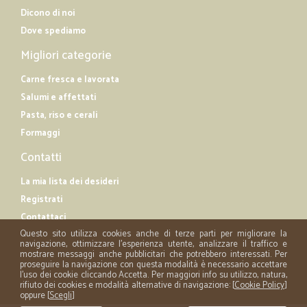
Dicono di noi
Dove spediamo
Migliori categorie
Carne fresca e lavorata
Salumi e affettati
Pasta, riso e cerali
Formaggi
Contatti
La mia lista dei desideri
Registrati
Contattaci
Questo sito utilizza cookies anche di terze parti per migliorare la
navigazione, ottimizzare l'esperienza utente, analizzare il traffico e
mostrare messaggi anche pubblicitari che potrebbero interessati. Per
proseguire la navigazione con questa modalità è necessario accettare
l'uso dei cookie cliccando Accetta. Per maggiori info su utilizzo, natura,
rifiuto dei cookies e modalità alternative di navigazione: [
Cookie Policy
]
oppure [
Scegli
]