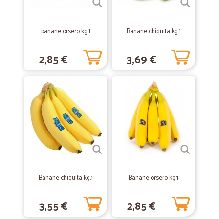
—
Loredana M.
27/05/2020
Ottima
banane orsero kg.1
Banane chiquita kg.1
Ottima direi grazie
2,85 €
3,69 €
—
Sara M.
03/05/2020
Facilità d'acquisto.
Facilità d'acquisto. Prezzi competitivi su gran parte dei prodotti.
Spedizione molto veloce. Acquisto spesso dal sito CICALIA in quanto
trovo il servizio offerto, molto comodo .
—
Cinzia C.
30/03/2020
Ottimo servizio
Anche con moltissime ordinazioni, consegnano tempestivamente (1-
Banane chiquita kg.1
Banane orsero kg.1
2 giorni, in realtà è più frequente 1 giorno). Se ci fossero anche i
surgelati sarebbe più che perfetto!
3,55 €
2,85 €