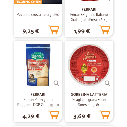
nonostante il ritardo sono stato…
PECORINO C.NERA
FERRARI
nonostante il ritardo sono stato avvivato ok tutto bene
Pecorino crosta nera gr.250
Ferrari Originale Italiano
Grattugiato Fresco 80 g
—
Alberto T.
9,25 €
1,99 €
19/05/2023
Tutto ok
Tutto ok come prodotti consiglierei di cambiare il corriere nel mio
caso Bartolini mi ha preso in giro in ambedue le consegne facendomi
stare in casa 4 giorni e dicendomi che venuto ma non ero presente e
che lasciato avviso in casella, ma non c'era niente.
—
Francesco paolo R.
19/04/2021
spedizione veloce.
FERRARI
SORESINA LATTERIA
spedizione veloce.
Ferrari Parmigiano
Scaglie di grana Gran
Reggiano DOP Grattugiato
Soresina gr.80
Fresco 100 g
4,29 €
3,69 €
—
Fausto L.
20/04/2021
Prezzi Ottimi e super veloci!