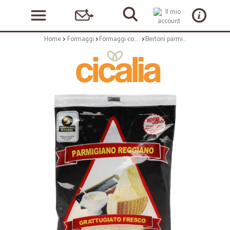
Home
Formaggi
Formaggi confezionati
Bertoni parmigiano reg giano grattugiato 24 M gr.100