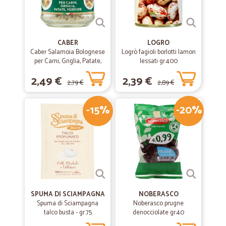
CABER
LOGRO
Caber Salamoia Bolognese
Logrò fagioli borlotti lamon
per Carni, Griglia, Patate,
lessati gr.400
Verdure 200 gr.
2,49 €
2,39 €
2,79 €
2,89 €
-15%
-20%
SPUMA DI SCIAMPAGNA
NOBERASCO
Spuma di Sciampagna
Noberasco prugne
talco busta - gr.75
denocciolate gr.40