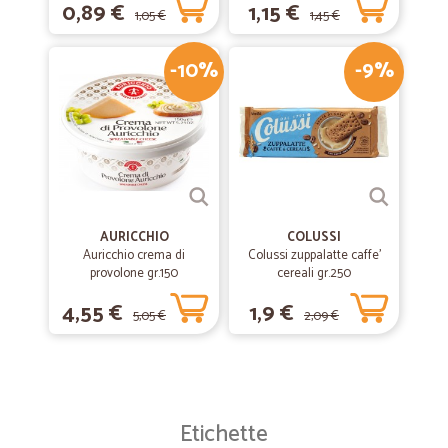
0,89 €
1,15 €
1,05 €
1,45 €
-10%
-9%
AURICCHIO
COLUSSI
Auricchio crema di
Colussi zuppalatte caffe'
provolone gr.150
cereali gr.250
4,55 €
1,9 €
5,05 €
2,09 €
Etichette