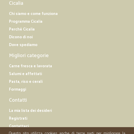
Cicalia
Chi siamo e come funziona
Programma Cicalia
Perché Cicalia
Dicono di noi
Dove spediamo
Migliori categorie
Carne fresca e lavorata
Salumi e affettati
Pasta, riso e cerali
Formaggi
Contatti
La mia lista dei desideri
Registrati
Contattaci
Questo sito utilizza cookies anche di terze parti per migliorare la