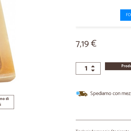
FO
7,19 €
Prod
Spediamo con mezzi 
no di
i