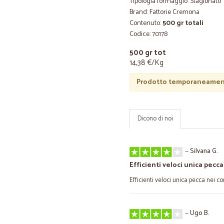
Tipologia formaggio: Stagionato
Brand: Fattorie Cremona
Contenuto:
500 gr totali
Codice: 70178
500 gr tot
14,38 €/Kg
Prodotto temporaneament
Dicono di noi
—
Silvana G.
Efficienti veloci unica pecca
Efficienti veloci unica pecca nei c
—
Ugo B.