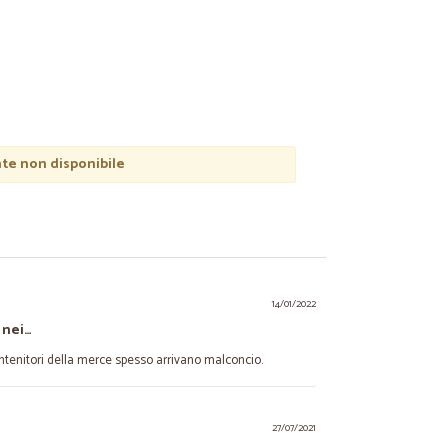
e non disponibile
14/01/2022
 nei…
ontenitori della merce spesso arrivano malconcio.
27/07/2021