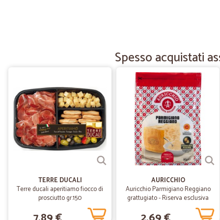
Spesso acquistati a
TERRE DUCALI
AURICCHIO
Terre ducali aperitiamo fiocco di
Auricchio Parmigiano Reggiano
prosciutto gr.150
grattugiato - Riserva esclusiva
80g
7,89 €
2,69 €