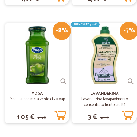
RIBASSATO
3,49€
-8%
-7%
YOGA
LAVANDERINA
Yoga succo mela verde cl.20 vap
Lavanderina lavapavimento
concentrato fiorito bio lt.1
1,05 €
3 €
1,15 €
3,25 €