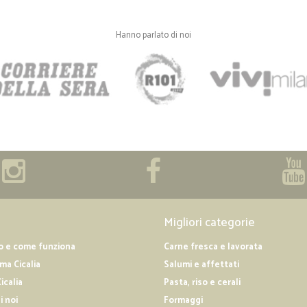
Hanno parlato di noi
Migliori categorie
o e come funziona
Carne fresca e lavorata
a Cicalia
Salumi e affettati
icalia
Pasta, riso e cerali
i noi
Formaggi