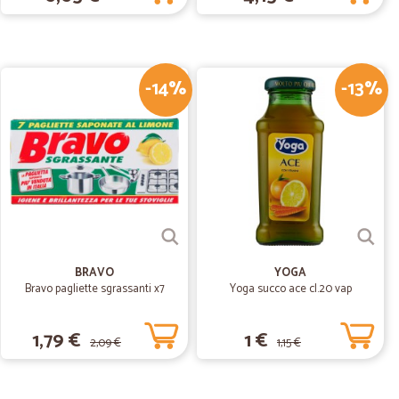
17/04/2019
-14%
-13%
o
19/01/2019
BRAVO
YOGA
Bravo pagliette sgrassanti x7
Yoga succo ace cl.20 vap
1,79 €
1 €
2,09 €
1,15 €