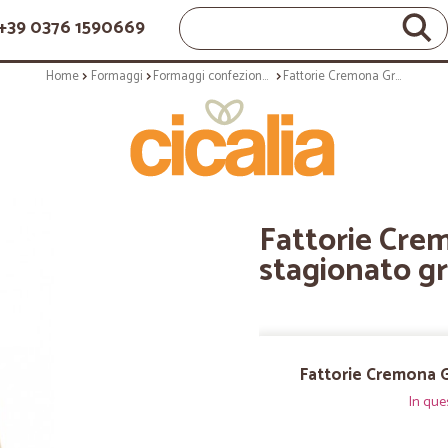
+39 0376 1590669
Home
Formaggi
Formaggi confezionati
Fattorie Cremona Grana Padano stagionato gr.500 circa
Fattorie Cre
stagionato gr
Fattorie Cremona G
In que