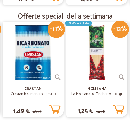
—
Piero S.
Offerte speciali della settimana
Ottimo venditore
RIBASSATO
1,49€
-11%
-13%
Ottimo venditore. Sono soddisfatt
—
Antonio V.
Azienda impeccabile
servizio rapido e preciso
CRASTAN
MOLISANA
Crastan bicarbonato - gr.500
La Molisana 333 Trighetto 500 gr.
1,49 €
1,25 €
1,69 €
1,45 €