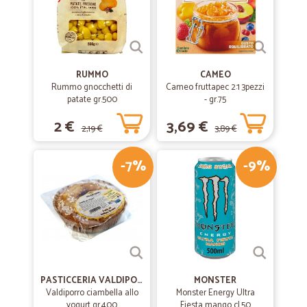
RUMMO
CAMEO
Rummo gnocchetti di
Cameo fruttapec 2:1 3pezzi
patate gr.500
- gr.75
2 €
3,69 €
2,19 €
3,89 €
-7%
-9%
PASTICCERIA VALDIPORRO
MONSTER
Valdiporro ciambella allo
Monster Energy Ultra
yogurt gr.400
Fiesta mango cl.50