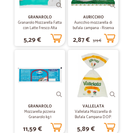
GRANAROLO
AURICCHIO
Granarolo Mozzarella Fatta
Auricchio mozzarella di
con Latte Fresco Alta
bufala campana - Riserva
Qualità 100% Italiano 3 x
esclusiva gr.125
5,29 €
2,87 €
100 gr.
3,19 €
GRANAROLO
VALLELATA
Mozzarella pizzeria
Vallelata Mozzarella di
Granarolo kg.1
Bufala Campana D.O.P.
gr.200
11,59 €
5,89 €