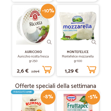
-10%
AURICCHIO
MONTEFELICE
Auricchio ricotta fresca
Montefelice mozzarella
gr.250
gr.100
2,6 €
1,29 €
2,89 €
Offerte speciali della settimana
RIBASSATO
2,75€
-8%
-5%