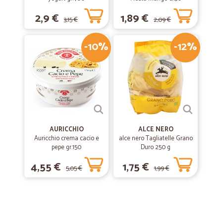
2,9 €
1,89 €
3,15 €
2,09 €
-10%
-12%
AURICCHIO
ALCE NERO
Auricchio crema cacio e
alce nero Tagliatelle Grano
pepe gr.150
Duro 250 g
4,55 €
1,75 €
5,05 €
1,99 €