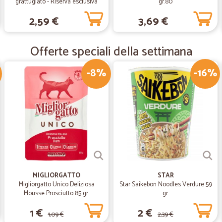
grattugiato - Riserva esclusiva
gr.80
—
Luisa P.
80g
2,59 €
3,69 €
Recensione prodotto acqui
Ottimo prodotto ottimo venditore!
Offerte speciali della settimana
—
Luca P.
-8%
-16%
ottima scelta..precisi puntua
ottima scelta..precisi puntuali
MIGLIORGATTO
STAR
Migliorgatto Unico Deliziosa
Star Saikebon Noodles Verdure 59
Mousse Prosciutto 85 gr.
gr.
1 €
2 €
1,09 €
2,39 €