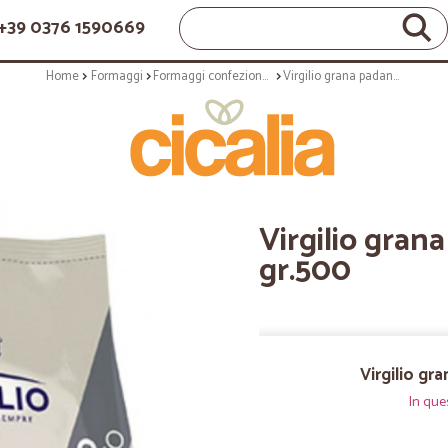
+39 0376 1590669
Home
Formaggi
Formaggi confezionati
Virgilio grana padano grattugiato gr.500
Virgilio gran
gr.500
Virgilio gr
In que