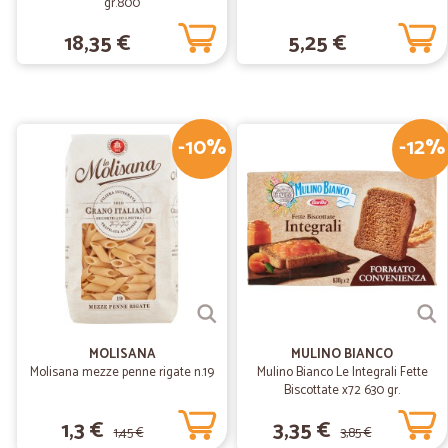
gr.800
18,35 €
5,25 €
-10%
-12%
MOLISANA
MULINO BIANCO
Molisana mezze penne rigate n.19
Mulino Bianco Le Integrali Fette
Biscottate x72 630 gr.
1,3 €
3,35 €
1,45 €
3,85 €