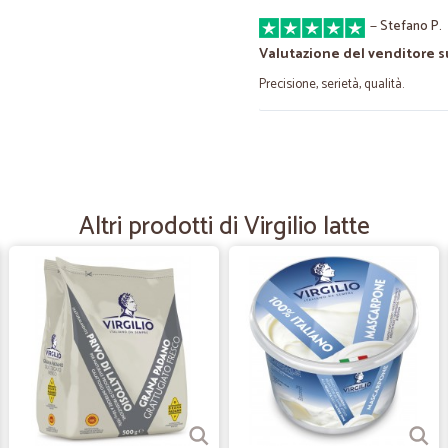
—
Stefano P.
Valutazione del venditore s
Precisione, serietà, qualità.
—
Lino M.
Merce di ottima qualità
Merce di ottima qualità, puntuali 
Altri prodotti di Virgilio latte
—
Antonio Z.
Veloci,ottimi prodotti,
Veloci, ottimi prodotti,buoni prez
cercavo da tempo e credevo sparit
—
Luciano G.
Eccellente