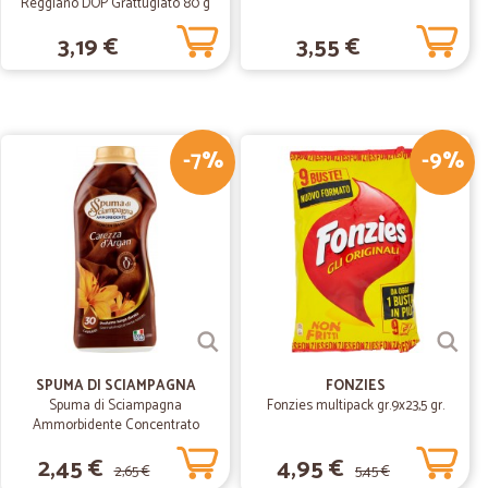
Reggiano DOP Grattugiato 80 g
28/08/2019
3,19 €
3,55 €
stato
-7%
-9%
21/07/2019
li
SPUMA DI SCIAMPAGNA
FONZIES
Spuma di Sciampagna
Fonzies multipack gr.9x23,5 gr.
Ammorbidente Concentrato
Carezza d'Argan 600 ml
2,45 €
4,95 €
2,65 €
5,45 €