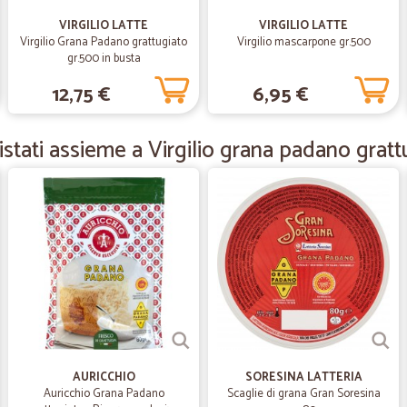
Consegna puntuale, tutto Eccellen
VIRGILIO LATTE
VIRGILIO LATTE
Virgilio Grana Padano grattugiato
Virgilio mascarpone gr.500
gr.500 in busta
—
Enrico M.
12,75 €
6,95 €
Tutto ok
Tutto ok a parte la spedizione
stati assieme a Virgilio grana padano gratt
—
Luigia F.
È stata una felice esperienz
È stata una felice esperienza acqui
—
Mario V.
Spedizione rapida
Spedizione rapida, prodotti di buona
AURICCHIO
SORESINA LATTERIA
Auricchio Grana Padano
Scaglie di grana Gran Soresina