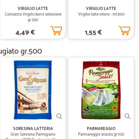
te
VIRGILIO LATTE
VIRGILIO LATTE
Consorzio Virgilio burro selezione
Virgilio latte intero - ml.500
gr.250
07/03/2020
4,49 €
1,55 €
ugiato gr.500
21/12/2019
a …
stare il mango. Ottimo, gustoso, nutriente prodotto.
30/09/2019
 qualità, prezzi buoni.
SORESINA LATTERIA
PARMAREGGIO
Gran Soresina Parmigiano
Parmareggio snacks gr.100