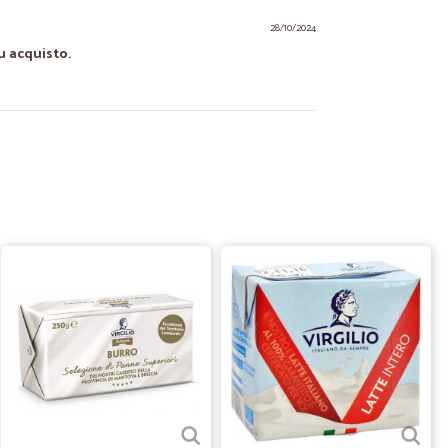
28/10/2024
u acquisto.
08/12/2021
nelle consegne
31/01/2021
zi,imballaggio buono RICOMPRO: ho trovato una crusca che
a Sarò un cliente affezionato
20/12/2020