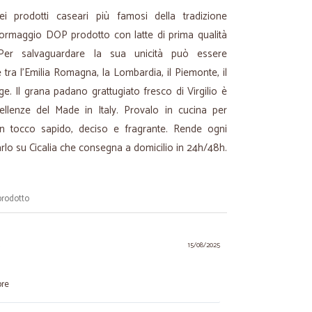
 prodotti caseari più famosi della tradizione
formaggio DOP prodotto con latte di prima qualità
. Per salvaguardare la sua unicità può essere
 tra l'Emilia Romagna, la Lombardia, il Piemonte, il
ge. Il grana padano grattugiato fresco di Virgilio è
ellenze del Made in Italy. Provalo in cucina per
n un tocco sapido, deciso e fragrante. Rende ogni
arlo su Cicalia che consegna a domicilio in 24h/48h.
prodotto
.
15/08/2025
ore