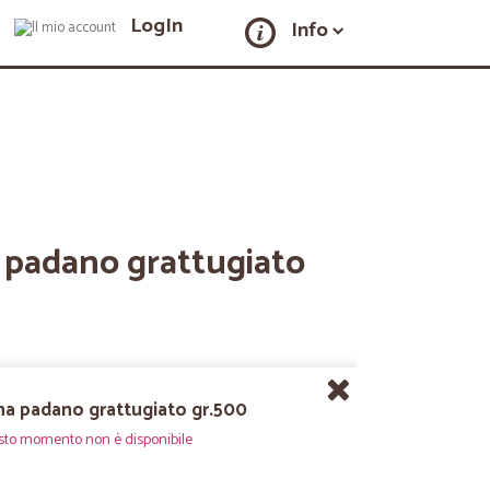
LogIn
Info
a padano grattugiato
ana padano grattugiato gr.500
sto momento non è disponibile