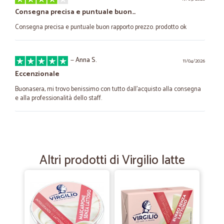
Consegna precisa e puntuale buon…
Consegna precisa e puntuale buon rapporto prezzo. prodotto ok
—
Anna S.
11/04/2026
Eccenzionale
Buonasera, mi trovo benissimo con tutto dall'acquisto alla consegna
e alla professionalità dello staff.
—
Dino D.
23/05/2024
Tutto bene e velocissimi.
Altri prodotti di Virgilio latte
Tutto bene e velocissimi.
—
Mario O.
18/03/2023
Sito molto agibile
Non conosco questo sito lo trovato per caso e mi sono trovato bene