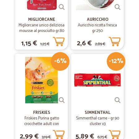
MIGLIORCANE
AURICCHIO
Migliorcane unico deliziosa
Auricchio ricotta fresca
mousse al prosciutto gr.80
gr.250
1,15 €
2,6 €
1,25 €
2,89 €
-6%
-12%
FRISKIES
SIMMENTHAL
Friskies Purina gatto
Simmenthal carne - gr.90
crocchette adult con
cluster x3
coniglio, pollo e verdure
2,99 €
5,89 €
scatola gr.400
3,19 €
6,75 €