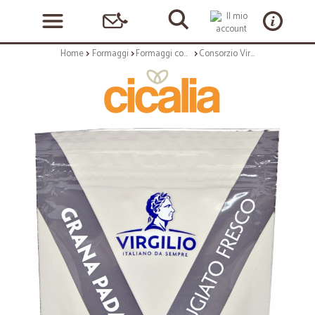
Home
Formaggi
Formaggi confezionati
Consorzio Virgilio grana padano grattugiato gr.50