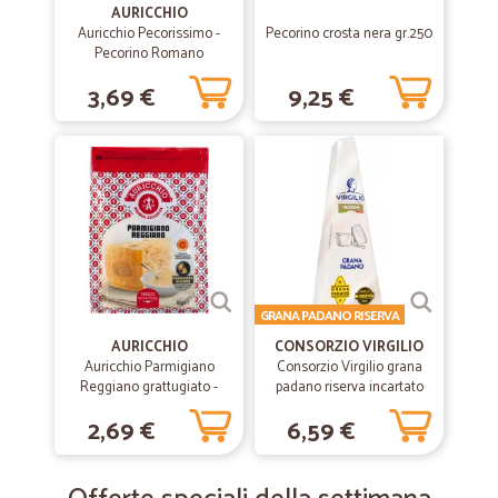
AURICCHIO
Auricchio Pecorissimo -
Pecorino crosta nera gr.250
Pecorino Romano
grattugiato - Riserva
3,69 €
9,25 €
esclusiva 80g
GRANA PADANO RISERVA
AURICCHIO
CONSORZIO VIRGILIO
Auricchio Parmigiano
Consorzio Virgilio grana
Reggiano grattugiato -
padano riserva incartato
Riserva esclusiva 80g
gr.200
2,69 €
6,59 €