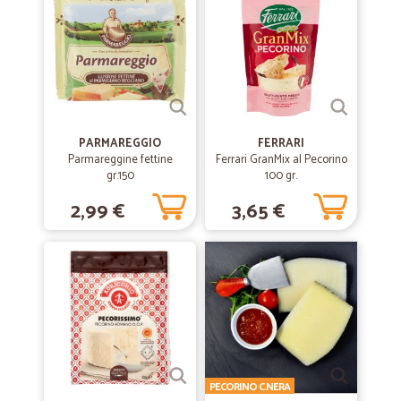
PARMAREGGIO
FERRARI
Parmareggine fettine
Ferrari GranMix al Pecorino
gr.150
100 gr.
2,99 €
3,65 €
PECORINO C.NERA