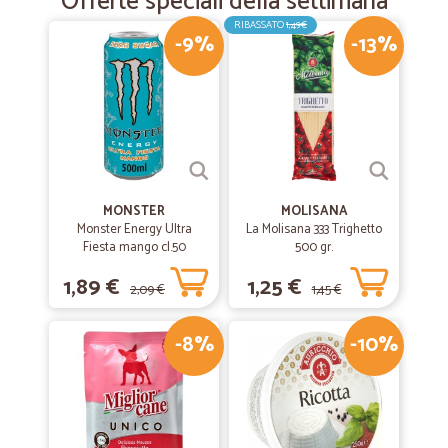
Offerte speciali della settimana
RIBASSATO
1,49€
-9%
-13%
MONSTER
MOLISANA
Monster Energy Ultra
La Molisana 333 Trighetto
Fiesta mango cl.50
500 gr.
1,89 €
1,25 €
2,09 €
1,45 €
-8%
-10%