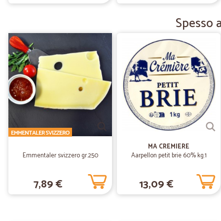
Spesso a
EMMENTALER SVIZZERO
MA CREMIERE
Emmentaler svizzero gr.250
Aarpellon petit brie 60% kg.1
7,89 €
13,09 €