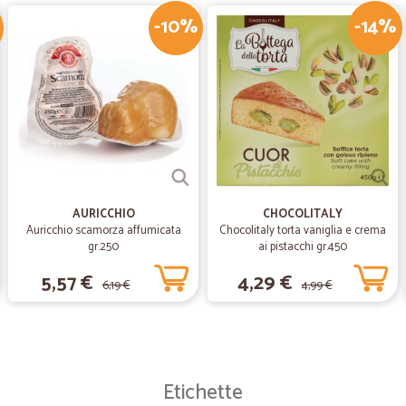
—
Paolo C.
-10%
-14%
Super-mercato ;-)
Sul catalogo tantissimi prodotti, tutt
pacco un omaggio Super-mercato ;
AURICCHIO
CHOCOLITALY
Auricchio scamorza affumicata
Chocolitaly torta vaniglia e crema
gr.250
ai pistacchi gr.450
5,57 €
4,29 €
6,19 €
4,99 €
Etichette