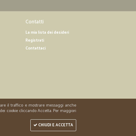
Contatti
La mia lista dei desideri
Registrati
Contattaci
zzare il traffico e mostrare messaggi anche
 dei cookie cliccando Accetta. Per maggiori
CHIUDI E ACCETTA