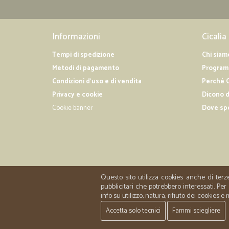
Informazioni
Cicalia
Tempi di spedizione
Chi siam
Metodi di pagamento
Programm
Condizioni d'uso e di vendita
Perché C
Privacy e cookie
Dicono d
Cookie banner
Dove sp
Questo sito utilizza cookies anche di terz
pubblicitari che potrebbero interessati. P
info su utilizzo, natura, rifiuto dei cookies e
Accetta solo tecnici
Fammi sciegliere