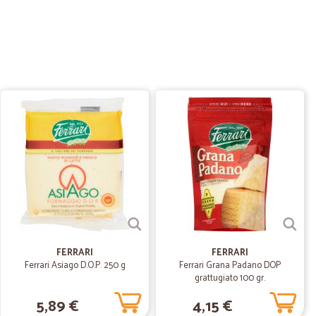
25/12/2022
consegna velocissima. CONSIGLIATO!+++
.
19/12/2021
11/05/2021
isi.
FERRARI
FERRARI
Ferrari Asiago D.O.P. 250 g
Ferrari Grana Padano DOP
grattugiato 100 gr.
20/03/2021
5,89 €
4,15 €