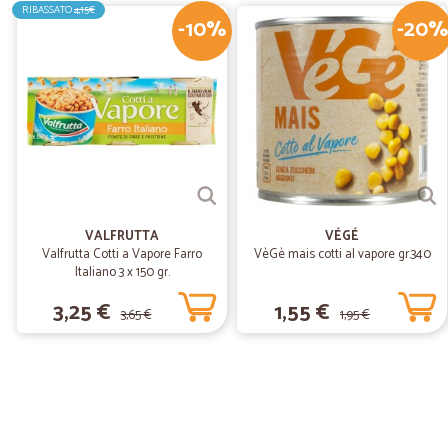
RIBASSATO
4,15€
-10%
-20%
VALFRUTTA
VÉGÉ
Valfrutta Cotti a Vapore Farro
VèGè mais cotti al vapore gr.340
Italiano 3 x 150 gr.
3,25 €
1,55 €
3,65 €
1,95 €