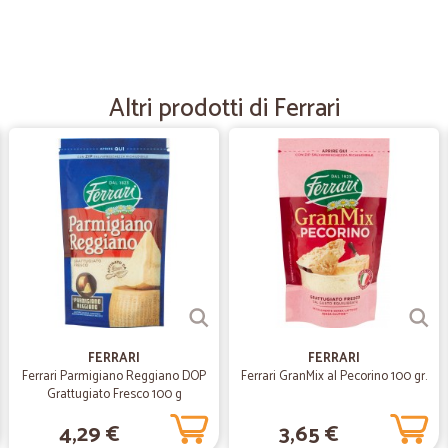
—
Trustpilot
Prodotti integri e perfetti!
Prodotti integri, ottimi prezzi e 
Altri prodotti di Ferrari
—
Francesco C
Sempre perfetti
Sempre perfetti
—
Daniele U.
Spedizione immediata
Spedizione immediata, sempre prec
FERRARI
FERRARI
Ferrari Parmigiano Reggiano DOP
Ferrari GranMix al Pecorino 100 gr.
Grattugiato Fresco 100 g
—
Serena B.
4,29 €
3,65 €
Ordine rapido