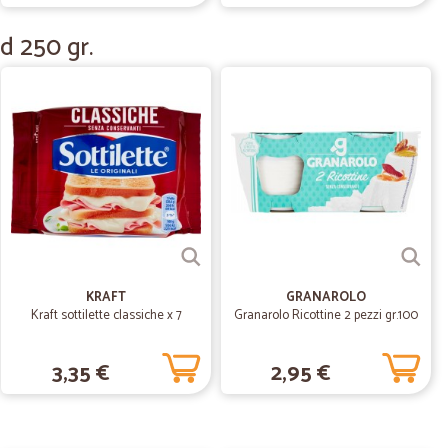
rni
d 250 gr.
10/02/2021
chettata…
a magistralmente. Possono lavorare meglio sui prezzi
11/07/2020
 tempi di consegna
KRAFT
GRANAROLO
Kraft sottilette classiche x 7
Granarolo Ricottine 2 pezzi gr.100
03/10/2019
3,35 €
2,95 €
 e veloce
oce