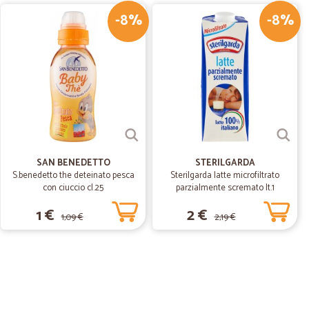
-8%
-8%
16/05/2019
i ben descritti. L'ordine e' arrivato in 1 giorno e dentro al
-)
SAN BENEDETTO
STERILGARDA
S.benedetto the deteinato pesca
Sterilgarda latte microfiltrato
con ciuccio cl.25
parzialmente scremato lt.1
1 €
2 €
1,09 €
2,19 €