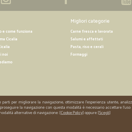
Migliori categorie
o e come funziona
Carne fresca e lavorata
a Cicalia
Salumi e affettati
icalia
Pasta, riso e cerali
i noi
Formaggi
ediamo
e parti per migliorare la navigazione, ottimizzare l'esperienza utente, anali
er proseguire la navigazione con questa modalità è necessario accettare l'uso
 modalità alternative di navigazione: [
Cookie Policy
] oppure [
Scegli
]