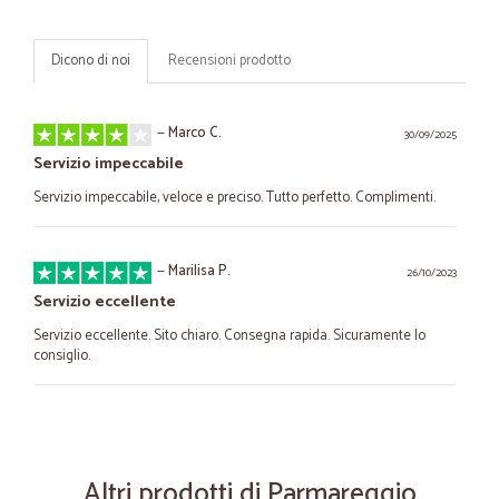
Dicono di noi
Recensioni prodotto
—
Marco C.
30/09/2025
Servizio impeccabile
Servizio impeccabile, veloce e preciso. Tutto perfetto. Complimenti.
—
Marilisa P.
26/10/2023
Servizio eccellente
Servizio eccellente. Sito chiaro. Consegna rapida. Sicuramente lo
consiglio.
—
Mario M.
21/01/2023
Consigliato per gli acquisti Facilità di uso del sito per
concludere…
Altri prodotti di Parmareggio