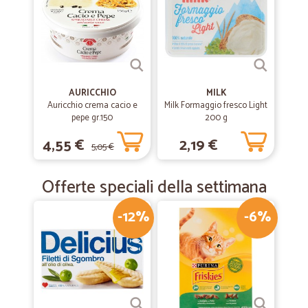
AURICCHIO
MILK
Auricchio crema cacio e
Milk Formaggio fresco Light
pepe gr.150
200 g
4,55 €
2,19 €
5,05 €
Offerte speciali della settimana
-12%
-6%