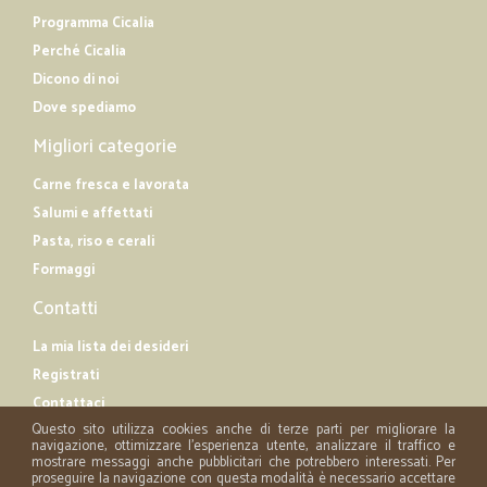
Programma Cicalia
Perché Cicalia
Dicono di noi
Dove spediamo
Migliori categorie
Carne fresca e lavorata
Salumi e affettati
Pasta, riso e cerali
Formaggi
Contatti
La mia lista dei desideri
Registrati
Contattaci
Questo sito utilizza cookies anche di terze parti per migliorare la
navigazione, ottimizzare l'esperienza utente, analizzare il traffico e
mostrare messaggi anche pubblicitari che potrebbero interessati. Per
proseguire la navigazione con questa modalità è necessario accettare