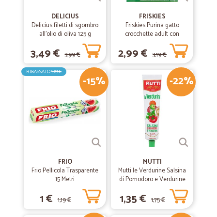
DELICIUS
FRISKIES
Delicius filetti di sgombro
Friskies Purina gatto
all'olio di oliva 125 g
crocchette adult con
coniglio, pollo e verdure
3,49 €
2,99 €
scatola gr.400
3,99 €
3,19 €
RIBASSATO
1,29€
-15%
-22%
FRIO
MUTTI
Frio Pellicola Trasparente
Mutti le Verdurine Salsina
15 Metri
di Pomodoro e Verdurine
130 g
1 €
1,35 €
1,19 €
1,75 €