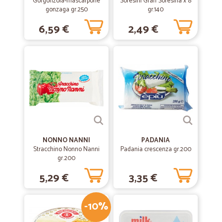
Gorgonzola-mascarpone
Soresini Gran Soresina x 8
nutriente prodotto.
gonzaga gr.250
gr.140
6,59 €
2,49 €
—
Andrea L.
31/03/2019
Acquisto pasta Divella
Arrivata subito.
NONNO NANNI
PADANIA
Stracchino Nonno Nanni
Padania crescenza gr.200
gr.200
5,29 €
3,35 €
-10%