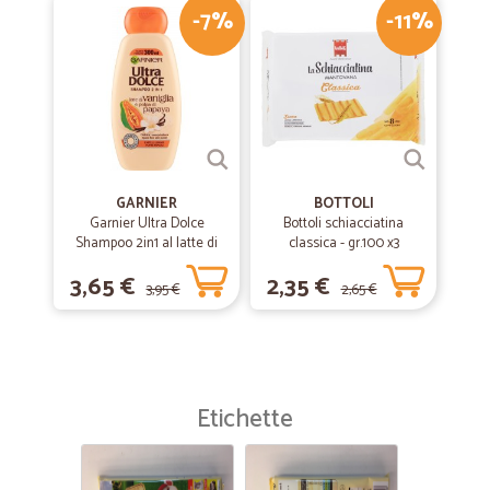
-7%
-11%
GARNIER
BOTTOLI
Garnier Ultra Dolce
Bottoli schiacciatina
Shampoo 2in1 al latte di
classica - gr.100 x3
Vaniglia e polpa di Papaya
3,65 €
2,35 €
per capelli lunghi, 300 ml.
3,95 €
2,65 €
Etichette