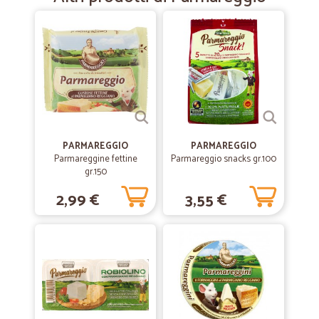
Facilità di uso del sito per concludere l’acquisto tempi di consegna
rispettati qualità del prodotto ottima
—
Roberto G.
24/05/2021
Servizio molto buono
Servizio molto buono, alcuni scatoloni erano un po' danneggiati, per
questo non ho dato il massimo punteggio.
PARMAREGGIO
PARMAREGGIO
Parmareggine fettine
Parmareggio snacks gr.100
—
Dina L.
gr.150
27/04/2021
CICALIA SUPER
2,99 €
3,55 €
Qualità,prezzo, cortesia, consegna la spesa a casa perfettamente
imballata,anche il giorno dopo aver effettuato l'ordine, risposta
immediata a qualsiasi eventuale reclamo ,consiglio CICALIA che
aiuta la nostra dispensa a riempirsi di buoni prodotti restando a casa. ,
Dina Galli Larese
—
Marta C.
20/06/2020