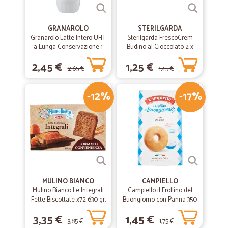
GRANAROLO
STERILGARDA
Granarolo Latte Intero UHT
Sterilgarda FrescoCrem
a Lunga Conservazione 1
Budino al Cioccolato 2 x
Lt.
100 gr.
2,45 €
1,25 €
2,65 €
1,45 €
-12%
-17%
MULINO BIANCO
CAMPIELLO
Mulino Bianco Le Integrali
Campiello il Frollino del
Fette Biscottate x72 630 gr.
Buongiorno con Panna 350
g
3,35 €
1,45 €
3,85 €
1,75 €