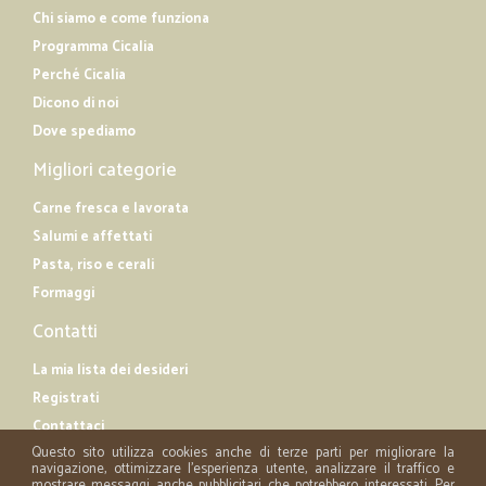
Chi siamo e come funziona
Programma Cicalia
Perché Cicalia
Dicono di noi
Dove spediamo
Migliori categorie
Carne fresca e lavorata
Salumi e affettati
Pasta, riso e cerali
Formaggi
Contatti
La mia lista dei desideri
Registrati
Contattaci
Questo sito utilizza cookies anche di terze parti per migliorare la
navigazione, ottimizzare l'esperienza utente, analizzare il traffico e
mostrare messaggi anche pubblicitari che potrebbero interessati. Per