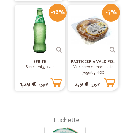
-18%
-7%
SPRITE
PASTICCERIA VALDIPORRO
Sprite - ml.330 vap
Valdiporro ciambella allo
yogurt gr.400
1,29 €
2,9 €
1,59 €
3,15 €
Etichette