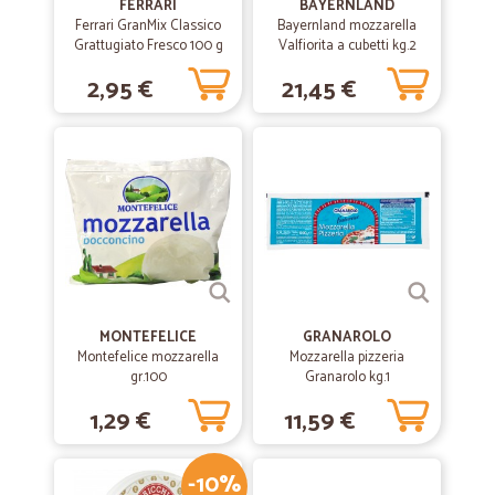
FERRARI
BAYERNLAND
pacco. Tutto ok.forse un pochino alto il prezzo della spedizione
Ferrari GranMix Classico
Bayernland mozzarella
Grattugiato Fresco 100 g
Valfiorita a cubetti kg.2
2,95 €
21,45 €
—
Angelo M.
03/03/2020
Tutto bene tranne le spese per il pagamento con paypal.
Tutto bene, non riesco a capire perchè vengono fatte pagare le spese
per il pagamento.
—
Caterina F.
09/06/2019
Ottimo
Ottimo! Ha tutto quello di cui ho bisogno!
MONTEFELICE
GRANAROLO
Montefelice mozzarella
Mozzarella pizzeria
gr.100
—
Mariacristina S.
Granarolo kg.1
23/03/2019
Un' esperienza valida..prodotti…
1,29 €
11,59 €
Un' esperienza valida..prodotti buoni...conservati in maniera
corretta...Da ripetere
-10%