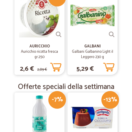
—
Piera M.
11/03/2019
Io mi trovo benissimo
Io mi trovo benissimo. Compero un articolo che è difficile da trovare
anche nel supermercato. Continuerò ad essere loro cliente.
AURICCHIO
GALBANI
Auricchio ricotta fresca
Galbani Galbanino Light il
gr.250
Leggero 230 g
2,6 €
5,29 €
2,89 €
Offerte speciali della settimana
-7%
-13%