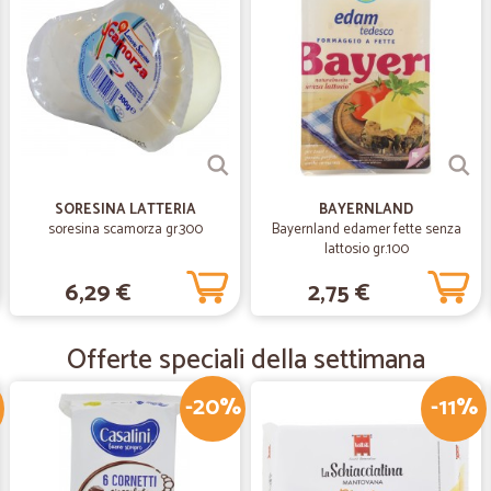
TUTTO OK COME SEMPRE TR
TUTTO OK COME SEMPRE TRANNE
—
Elisabetta D
Sono al secondo acquisto
Sono al secondo acquisto, mi trovo 
SORESINA LATTERIA
BAYERNLAND
e pratico da utilizzare.
soresina scamorza gr.300
Bayernland edamer fette senza
lattosio gr.100
—
Nicola A.
6,29 €
2,75 €
OTTIMO PREZZO OTTIMO IM
OTTIMO PREZZO OTTIMO IMBALLAG
Offerte speciali della settimana
-20%
-11%
—
Francesco D
Buon prodotto
Credo sia un buon prodotto, ho mes