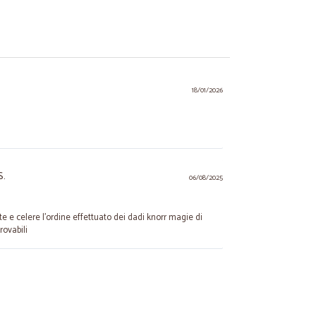
18/01/2026
S.
06/08/2025
te e celere l'ordine effettuato dei dadi knorr magie di
rovabili
18/02/2023
..pacco e…