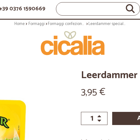
+39 0376 1590669
Home
Formaggi
Formaggi confezionati
Leerdammer special toast gr.125
Leerdammer sp
3,95 €