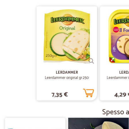
LERDAMMER
LERD
Leerdammer original gr.250
Leerdammer il
7,35 €
4,29 
Spesso a