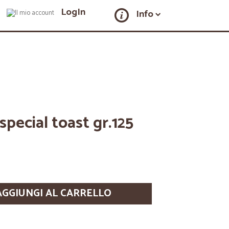
LogIn
Info
ecial toast gr.125
AGGIUNGI AL CARRELLO