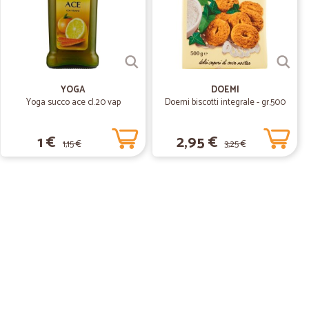
per cui credo che durante il trasporto si sia aperta la
o ottimo.
YOGA
DOEMI
Yoga succo ace cl.20 vap
Doemi biscotti integrale - gr.500
1 €
2,95 €
1,15 €
3,25 €