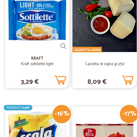
CACIOTTA CAPRA
KRAFT
Kraft sottilette light
Caciotta di capra gr.250
3,29 €
8,09 €
RIBASSATO
3,45€
-16%
-17%