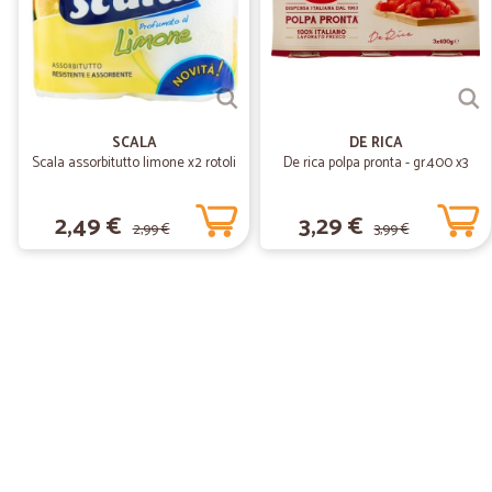
SCALA
DE RICA
Scala assorbitutto limone x2 rotoli
De rica polpa pronta - gr.400 x3
2,49 €
3,29 €
2,99 €
3,99 €