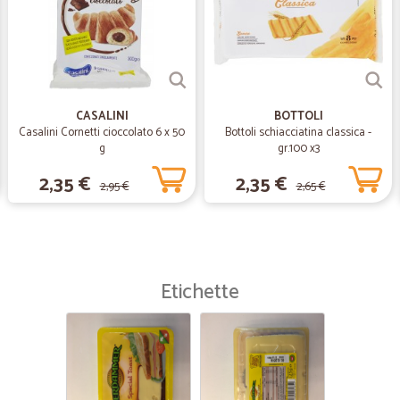
aperto, nastrato con del nastro Brt 
confezione. A parte questo, servizi
CASALINI
BOTTOLI
Casalini Cornetti cioccolato 6 x 50
Bottoli schiacciatina classica -
g
gr.100 x3
2,35 €
2,35 €
2,95 €
2,65 €
Etichette