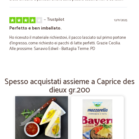
—
Trustpilot
12/11/2025
Perfetto e ben imballato.
Ho ricevuto il materiale richiestovi, il pacco lasciato sul primo portone
d'ingresso, come richiesto ei pacchi di latte perfetti. Grazie Cecilia.
Alle prossime. Sanavio Ediwil - Battaglia Terme. PD
—
Mario Z.
25/02/2021
Merce arrivata come da promessa
Spesso acquistati assieme a Caprice des
dieux gr.200
Merce arrivata come da promessa. Tempistica perfetta e merce ok.
Molto graditi anche i regalini che sono arrivati col pacco. Ottimo.
—
Andrea R.
29/10/2020
Tutto perfetto (o quasi...)
Tutto perfetto: modalità ordinazione, prezzi, comunicazioni da e al
sito, consegna, imballo, ecc. Unico piccolo neo: non capisco