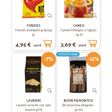
FONZIES
CAMEO
Fonzies multipack gr.9x23,5
Cameo fruttapec 2:1 3pezzi
gr.
- gr.75
4,95 €
3,69 €
5,45 €
3,89 €
RIBASSATO
2,59€
-7%
-12%
LAURIERI
BUON PIEMONTESI
Laurieri scrocchi con sale
Bo focaccina integrale -
marino gr175
gr.100