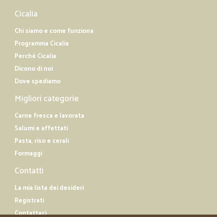
Cicalia
Chi siamo e come funziona
Programma Cicalia
Perché Cicalia
Dicono di noi
Dove spediamo
Migliori categorie
Carne fresca e lavorata
Salumi e affettati
Pasta, riso e cerali
Formaggi
Contatti
La mia lista dei desideri
Registrati
Contattaci