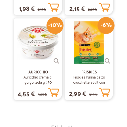
1,98 €
2,15 €
2,15 €
2,45 €
-10%
-6%
AURICCHIO
FRISKIES
Auricchio crema di
Friskies Purina gatto
gorgonzola gr.150
crocchette adult con
coniglio, pollo e verdure
4,55 €
2,99 €
scatola gr.400
5,05 €
3,19 €