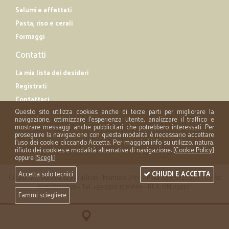
Salumi e affettati
Pasta, riso e cerali
Formaggi
Contatti
La mia lista dei desideri
Registrati
Contattaci
Questo sito utilizza cookies anche di terze parti per migliorare la
navigazione, ottimizzare l'esperienza utente, analizzare il traffico e
mostrare messaggi anche pubblicitari che potrebbero interessati. Per
proseguire la navigazione con questa modalità è necessario accettare
l'uso dei cookie cliccando Accetta. Per maggiori info su utilizzo, natura,
rifiuto dei cookies e modalità alternative di navigazione: [
Cookie Policy
]
oppure [
Scegli
]
Accetta solo tecnici
CHIUDI E ACCETTA
Cicalia srl - via Acerbi 35 - 46100 - Mantova (MN) - P.iva 02508120207 - C.Fisc
02508120207 - Tel. +39 0376 1590669 - REA: MN 258721
Fammi sciegliere