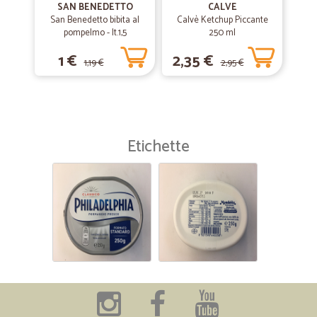
SAN BENEDETTO
CALVE
San Benedetto bibita al
Calvè Ketchup Piccante
pompelmo - lt.1,5
250 ml
1 €
2,35 €
1,19 €
2,95 €
Etichette