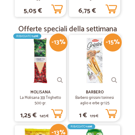
Spalmabile - 210g
5,05 €
6,75 €
Offerte speciali della settimana
RIBASSATO
1,49€
-13%
-15%
MOLISANA
BARBERO
La Molisana 333 Trighetto
Barbero grissini torinesi
500 gr.
aglio e erbe gr.125
1,25 €
1 €
1,45 €
1,19 €
RIBASSATO
1,35€
-13%