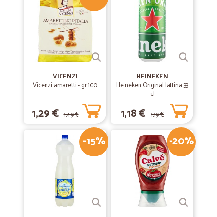
VICENZI
HEINEKEN
Vicenzi amaretti - gr.100
Heineken Original lattina 33
cl
1,29 €
1,18 €
1,49 €
1,19 €
-15%
-20%