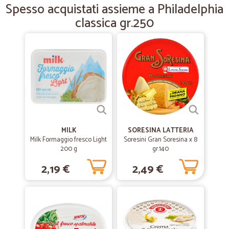
Spesso acquistati assieme a Philadelphia
Tutto bene, merce e spedizione. Consigliato.
classica gr.250
MILK
SORESINA LATTERIA
Milk Formaggio fresco Light
Soresini Gran Soresina x 8
200 g
gr.140
2,19 €
2,49 €