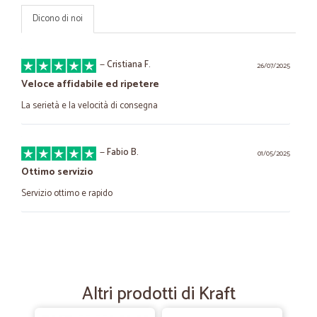
Dicono di noi
—
Cristiana F.
26/07/2025
Veloce affidabile ed ripetere
La serietà e la velocità di consegna
—
Fabio B.
01/05/2025
Ottimo servizio
Servizio ottimo e rapido
—
Donatella Z.
02/10/2024
Servizio eccellente
Ordinare su Cicalia è stato semplicissimo e anche tutta la
Altri prodotti di Kraft
transazione dall'ordine online all'arrivo del pacco da manuale.
Spedizione rapidissima, prodotti come da descrizione e molto ben