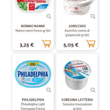
NONNO NANNI
AURICCHIO
Nonno nanni fresco gr.150
Auricchio crema di
gorgonzola gr.150
3,25 €
5,05 €
PHILADELPHIA
SORESINA LATTERIA
Philadelphia Light
Soresina mascarpone
Formaggio Fresco
gr.500