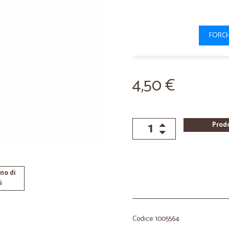
FORCH
4,50 €
Prod
no di
i
Codice: 1005564