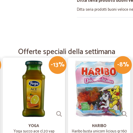
Ditta seria prodotti buoni v
Ditta seria prodotti buoni veloce n
—
Laura C.
Prodotti ottimi
Prodotti ottimi, consegna veloce e 
Offerte speciali della settimana
-13%
-8%
—
Paola G.
soddisfatta
È arrivato tutto preciso, come nelle
—
Franco B.
Consegna nei tempi previsti
Consegna nei tempi previsti, trovo 
YOGA
HARIBO
Yoga succo ace cl.20 vap
Haribo busta unicorn licious gr.160