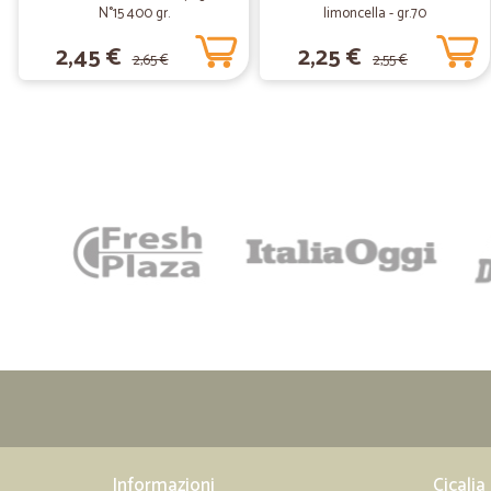
N°15 400 gr.
limoncella - gr.70
2,45 €
2,25 €
2,65 €
2,55 €
Informazioni
Cicalia