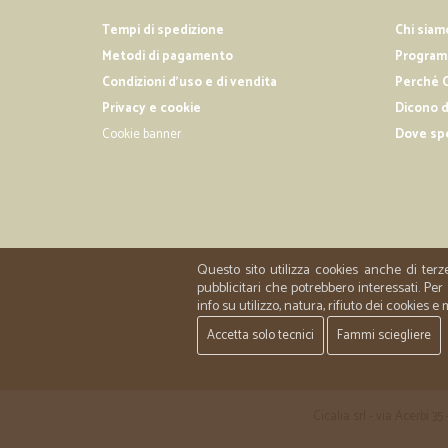
Tempi di spedizione
Chi siam
Metodi di pagamento
Programm
Condizioni d'uso e di vendita
Perché C
Privacy e cookie
Dicono d
Cookie banner
Dove sp
Questo sito utilizza cookies anche di terz
pubblicitari che potrebbero interessati. P
info su utilizzo, natura, rifiuto dei cookies e
Accetta solo tecnici
Fammi sciegliere
Cicalia srl - via Acerbi