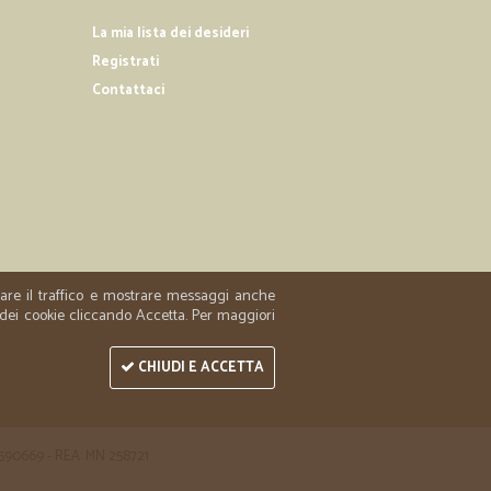
La mia lista dei desideri
a ed informata per tutta la spedizione, consegna nei
Registrati
isfatta !!!
Contattaci
21/10/2019
ale e perfetta
erfetta
zzare il traffico e mostrare messaggi anche
 dei cookie cliccando Accetta. Per maggiori
CHIUDI E ACCETTA
 1590669 - REA: MN 258721