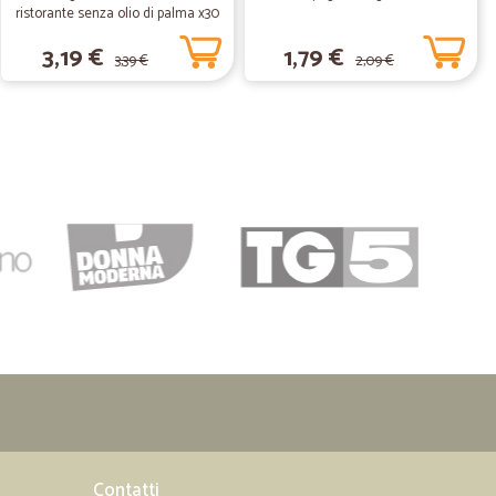
ristorante senza olio di palma x30
23/07/2020
gr.450
3,19 €
1,79 €
3,39 €
2,09 €
17/04/2020
omeriggio! Unica nota è che dal telefono non mi faceva
PC.
31/03/2020
 sono…
scito dopo 3 giorni a fare la ordine. Il ricevuto era
25/01/2020
Contatti