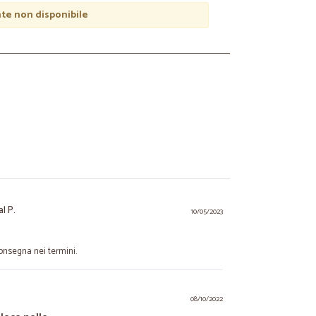
e non disponibile
l P.
10/05/2023
consegna nei termini.
08/10/2022