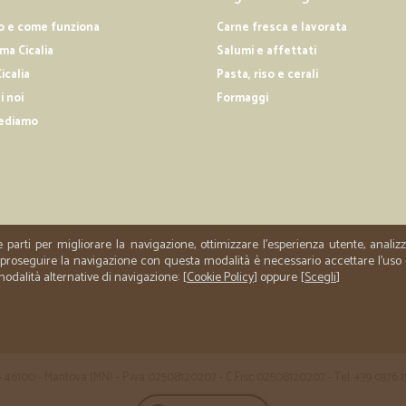
Mi sono trovata molto bene
o e come funziona
Carne fresca e lavorata
Mi sono trovata molto bene, seguit
a Cicalia
Salumi e affettati
tempi, correttamente imballato. Sodd
icalia
Pasta, riso e cerali
i noi
Formaggi
—
Michela C.
ediamo
primo acquisto merce puntu
primo acquisto merce puntuale e p
e parti per migliorare la navigazione, ottimizzare l'esperienza utente, anali
er proseguire la navigazione con questa modalità è necessario accettare l'uso
 modalità alternative di navigazione: [
Cookie Policy
] oppure [
Scegli
]
 35 - 46100 - Mantova (MN) - P.iva 02508120207 - C.Fisc 02508120207 - Tel. +39 0376