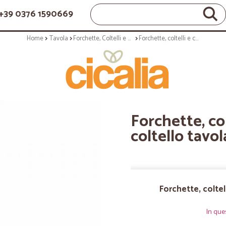
+39 0376 1590669
Home
Tavola
Forchette, Coltelli e Cucchiai
Forchette, coltelli e cucchiai: Infinity coltello tavola seamless
Forchette, col
coltello tavo
Forchette, coltell
In que