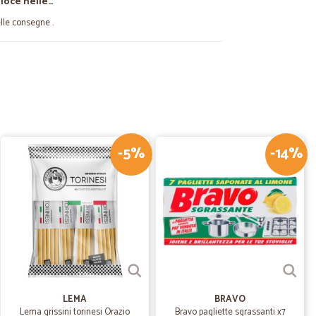
eloce nelle…
elle consegne .
02/11/2021
seriosita, grazie alla prossima!
-5%
-14%
29/10/2020
 aspettative.!
16/09/2020
 e prodotti che non trovo altrove
su Cicalia dei prodotti che non trovo altrove.
LEMA
BRAVO
Lema grissini torinesi Orazio
Bravo pagliette sgrassanti x7