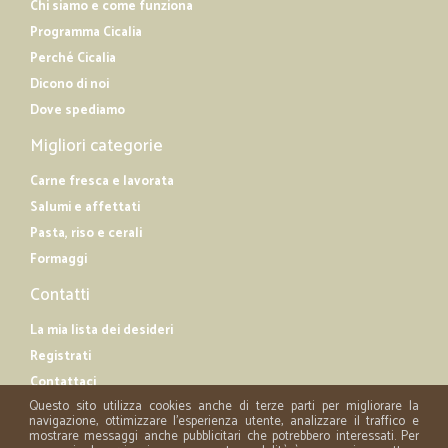
Chi siamo e come funziona
Programma Cicalia
Perché Cicalia
Dicono di noi
Dove spediamo
Migliori categorie
Carne fresca e lavorata
Salumi e affettati
Pasta, riso e cerali
Formaggi
Contatti
La mia lista dei desideri
Registrati
Contattaci
Questo sito utilizza cookies anche di terze parti per migliorare la
navigazione, ottimizzare l'esperienza utente, analizzare il traffico e
mostrare messaggi anche pubblicitari che potrebbero interessati. Per