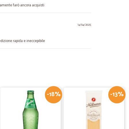
ramente farò ancora acquisti
14/04/2025
dizione rapida e ineccepibile
11/06/2024
ia. Acquisto spesso il sapone per le mani nella tanica da 5
tto super. Servizio consegna Top!!!! Velocissimi.
-18%
-13%
M.
04/04/2021
l sito abbastanza facile anche per non esperti prezzi un