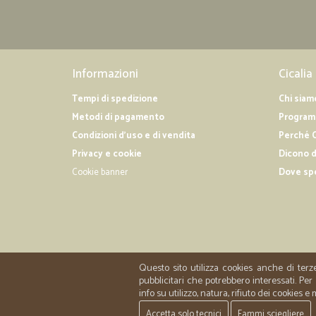
Informazioni
Cicalia
Tempi di spedizione
Chi siam
Metodi di pagamento
Programm
Condizioni d'uso e di vendita
Perché C
Privacy e cookie
Dicono d
Cookie banner
Dove sp
Questo sito utilizza cookies anche di terz
pubblicitari che potrebbero interessati. P
info su utilizzo, natura, rifiuto dei cookies e
Accetta solo tecnici
Fammi sciegliere