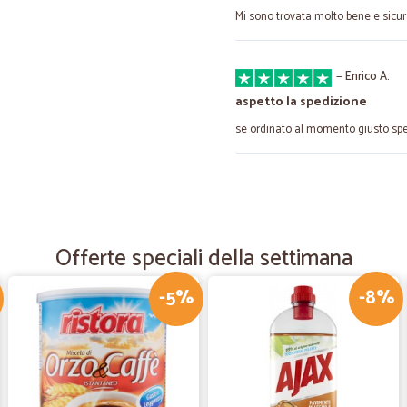
Mi sono trovata molto bene e sicu
—
Enrico A.
aspetto la spedizione
se ordinato al momento giusto spe
—
Scuola C.
Cicalia...una garanzia!
Siamo ormai clienti fedeli di Cical
Offerte speciali della settimana
lt. Prezzo ottimo, qualità del prodo
-5%
-8%
—
Alessandra 
consegna puntualissima
consegna puntualissima utilizzo de
po' cari