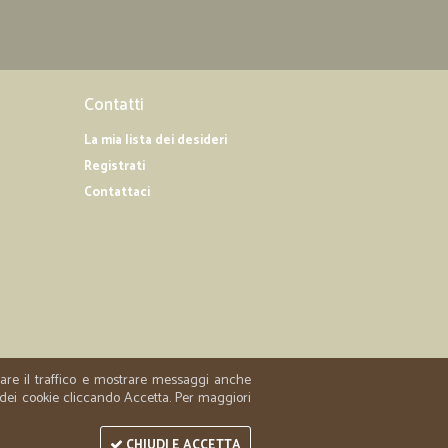
ci ho messo 5 giorni perché il sito era sempre in
ne apprezzo la rapidità della consegna
05/03/2020
Contatti
La mia lista dei desideri
e! Consegna velocissima! Grazie mille!
Registrati
Contattaci
fina maria F.
29/12/2019
L.
26/04/2019
le,ricevi…
zzare il traffico e mostrare messaggi anche
 dei cookie cliccando Accetta. Per maggiori
vi esattamente ciò che ordini,Peccato che nel mio caso il
'Azienda Cicalia.In ritardo..cause non credibili tipo indirizzo
avola ho ricevuto le uova di Pasqua 3 GG dopo
CHIUDI E ACCETTA