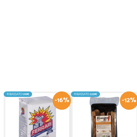
RIBASSATO
1,99€
RIBASSATO
2,59€
-16%
-12%