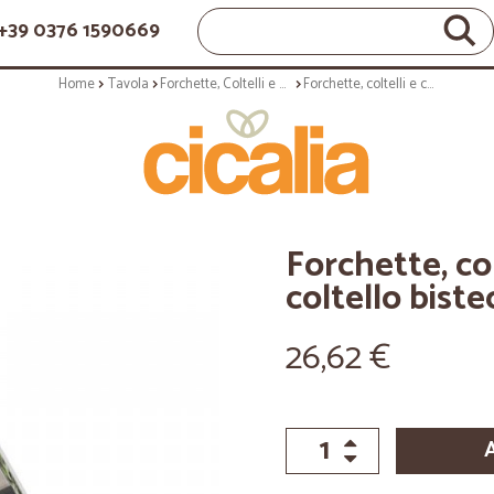
+39 0376 1590669
Home
Tavola
Forchette, Coltelli e Cucchiai
Forchette, coltelli e cucchiai: Prima coltello bistecca big 4 pz
Forchette, col
coltello biste
26,62 €