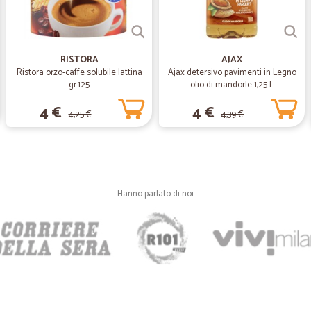
—
Caterina D.
Perfetto nei tempi di conse
RISTORA
AJAX
Perfetto nei tempi di consegna e nel
Ristora orzo-caffe solubile lattina
Ajax detersivo pavimenti in Legno
gr.125
olio di mandorle 1,25 L
4 €
4 €
4,25 €
4,39 €
—
Nicola B.
Eccellente! Impeccabile!
Dopo un primo periodo in cui non r
essendo già pieni di lavoro (credo
un servizio eccellente a cominciar
Hanno parlato di noi
e protetti dagli urti, inoltre era pr
tenga conto che in precedenza con
di articoli all'arrivo dei pacchi. I
irrisorie, veramente da consigliare 
—
Debora F.
Ho fatto due ordini