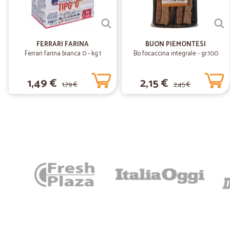
FERRARI FARINA
BUON PIEMONTESI
Ferrari farina bianca 0 - kg.1
Bo focaccina integrale - gr.100
1,49 €
2,15 €
1,79 €
2,45 €