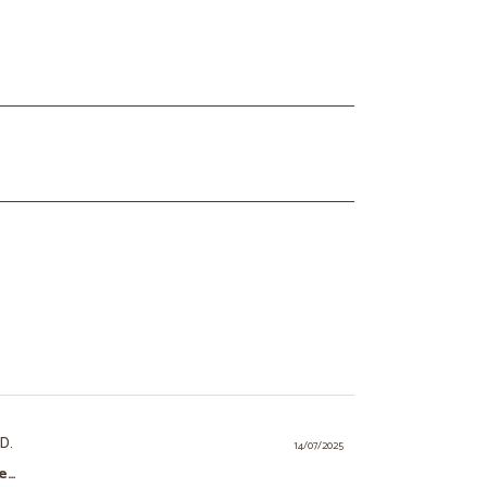
 D.
14/07/2025
 e…