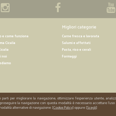
Ho fatto due ordini, per il secondo 
overbooking. Una volta fatto l'ordi
—
Adriana B.
Migliori categorie
Ajax gel pulisci tutto
o e come funziona
Carne fresca e lavorata
Tutto perfetto! Darei più di 5 stell
a Cicalia
Salumi e affettati
icalia
Pasta, riso e cerali
i noi
Formaggi
—
Angela sera
ediamo
Ottimo servizio
Ottimo servizio
—
Margherita 
Azienda certamente affidabi
e parti per migliorare la navigazione, ottimizzare l'esperienza utente, anali
er proseguire la navigazione con questa modalità è necessario accettare l'uso
Azienda certamente affidabile,rice
 modalità alternative di navigazione: [
Cookie Policy
] oppure [
Scegli
]
corriere non è stato all'altezza dell
errato,sconosciuta..morale della f