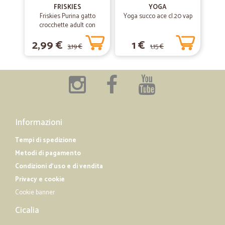
FRISKIES
YOGA
—
Marco D.
05/01/2019
Friskies Purina gatto
Yoga succo ace cl.20 vap
Rapidi...chiari...fantastici
crocchette adult con
coniglio, pollo e verdure
Rapidi...chiari...fantastici
2,99 €
1 €
scatola gr.400
3,19 €
1,15 €
—
Giorgio B.
13/12/2018
Ottimo servizio di spedizione e risoluzione dei problemi
Ottimo servizio di spedizione e risoluzione dei problemi connessi alla
spedizione
Informazioni
Tempi di spedizione
Metodi di pagamento
Condizioni d'uso e di vendita
Privacy e cookie
Cookie banner
Cicalia