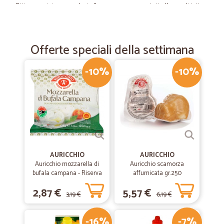
Ottimo servizio,sono veloci alla consegna e sopratutto Hanno di tutto.
—
Maria C.
29/08/2020
Offerte speciali della settimana
Bel sito
Bel sito, vasta scelta, buone offerte. Consegna rapida.
-10%
-10%
—
Francesca F.
12/06/2020
Eccezionale
Eccezionale, tutto freschissimo e ben confezionato. Anche il corriere
è super simpatico!
AURICCHIO
AURICCHIO
Auricchio mozzarella di
Auricchio scamorza
—
Luca B.
bufala campana - Riserva
affumicata gr.250
03/06/2020
esclusiva gr.125
tutto ok
2,87 €
5,57 €
3,19 €
6,19 €
spedizione rapida e ottimo prodotto
-16%
-7%