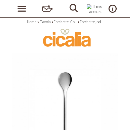
Home
Tavola
Forchette, Coltelli e Cucchiai
Forchette, coltelli e cucchiai: Sakura cucchiaio caffe' 6 pz