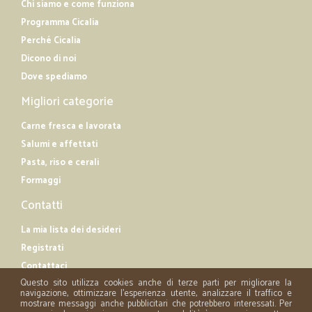
Chi siamo e come funziona
Programma Cicalia
Perché Cicalia
Dicono di noi
Dove spediamo
Migliori categorie
Carne fresca e lavorata
Salumi e affettati
Pasta, riso e cerali
Formaggi
Contatti
La mia lista dei desideri
Registrati
Contattaci
Questo sito utilizza cookies anche di terze parti per migliorare la
navigazione, ottimizzare l'esperienza utente, analizzare il traffico e
mostrare messaggi anche pubblicitari che potrebbero interessati. Per