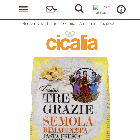
Home
Uova, farine e preparati
Farina e Amido
tre grazie semola rimacinata kg.1