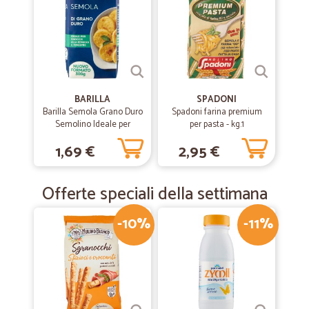
BARILLA
SPADONI
Barilla Semola Grano Duro
Spadoni farina premium
Semolino Ideale per
per pasta - kg.1
Gnocchi alla Romana e
1,69 €
2,95 €
Minestre 300g
Offerte speciali della settimana
-10%
-11%