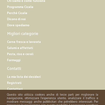
Chi siamo e come funziona
Programma Cicalia
Perché Cicalia
Dicono di noi
Dove spediamo
Migliori categorie
Carne fresca e lavorata
Salumi e affettati
Pasta, riso e cerali
Formaggi
Contatti
La mia lista dei desideri
Registrati
Contattaci
Questo sito utilizza cookies anche di terze parti per migliorare la
navigazione, ottimizzare l'esperienza utente, analizzare il traffico e
mostrare messaggi anche pubblicitari che potrebbero interessati. Per