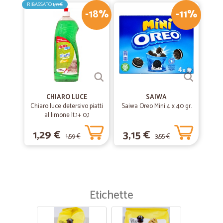
RIBASSATO
1,79€
-18%
-11%
CHIARO LUCE
SAIWA
Chiaro luce detersivo piatti
Saiwa Oreo Mini 4 x 40 gr.
al limone lt.1+ 0,1
1,29 €
3,15 €
1,59 €
3,55 €
Etichette