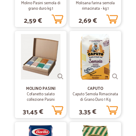
Molino Pasini semola di
Molisana farina semola
grano duro kg.1
rimacinata - kg.1
2,59 €
2,69 €
MOLINO PASINI
CAPUTO
Cofanetto salato
Caputo Semola Rimacinata
collezione Pasini
di Grano Duro 1 Kg
31,45 €
3,35 €