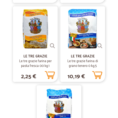
velocissimi nello spedire con attenzione nella protezione dell'imballo
—
Franca C.
03/08/2020
Non è la prima volta che ordino da voi…
Non è la prima volta che ordino da voi e come sempre, tutto è stato
ottimo: dall'ordine alla consegna e naturalmente ai prodotti, conformi
a quanto richiesto.Sempre notevole l'attenzione che ponete ai clienti.
Grazie
LE TRE GRAZIE
LE TRE GRAZIE
Le tre grazie farina per
Le tre grazie farina di
pasta fresca 00 kg.1
—
Ciro N.
grano tenero 0 kg.5
11/02/2020
Servizio perfetto e prezzi davvero…
2,25 €
10,19 €
Servizio perfetto e prezzi davvero convenienti
—
Ermanno M.
20/08/2019
ottima e rapidissima
ottima e rapidissima