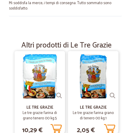
Mi soddisfa la merce, i tempi di consegna. Tutto sommato sono
soddisfatto.
—
Giovanni S.
31/08/2023
Come previsto
Altri prodotti di Le Tre Grazie
Puntuali nella consegna e merce ricevuta senza danni. Ottimo
servizio, grazie
—
Rosaria G.
22/01/2021
Puntuali ed efficienti
Puntuali ed efficienti. Ho ricevuto sempre informazioni sul mio ordine
in ogni passaggio. L'acquisto fatto è stato di mio gradimento
LE TRE GRAZIE
LE TRE GRAZIE
—
.
Le tre grazie farina di
Le tre grazie farina grano
23/12/2020
grano tenero 00 kg.5
di tenero 00 kg.1
Professionali
10,29 €
2,05 €
Prodotti tali e quali alla descrizione e alle foto, seri e affidabili,