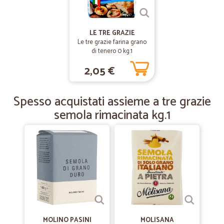
—
Zaira F.
04/08/2019
LE TRE GRAZIE
Ottimo servizio e molto celere
Le tre grazie farina grano
di tenero 0 kg.1
Ottimo servizio e molto celere
2,05 €
—
Hana J.
13/06/2019
Spesso acquistati assieme a tre grazie
Spedizione velocissima/prodotti ottimi
semola rimacinata kg.1
Spedizione velocissima/prodotti ottimi
MOLINO PASINI
MOLISANA