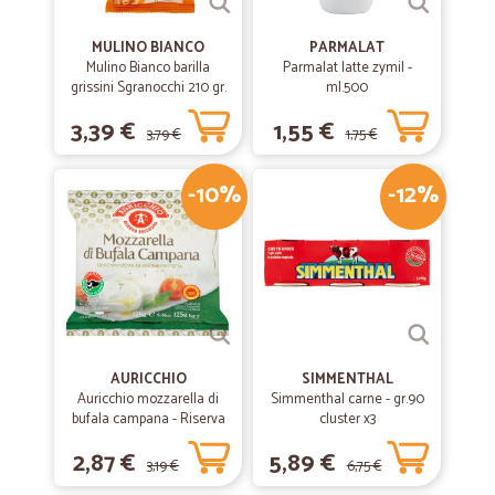
MULINO BIANCO
PARMALAT
Mulino Bianco barilla
Parmalat latte zymil -
grissini Sgranocchi 210 gr.
ml.500
3,39 €
1,55 €
3,79 €
1,75 €
-10%
-12%
AURICCHIO
SIMMENTHAL
Auricchio mozzarella di
Simmenthal carne - gr.90
bufala campana - Riserva
cluster x3
esclusiva gr.125
2,87 €
5,89 €
3,19 €
6,75 €