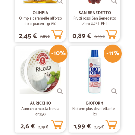
OLIMPIA
SAN BENEDETTO
Olimpia caramelle all'orzo
Frutti rossi San Benedetto
dolci piaceri - gr.150
Zero 0,75 L PET
2,45 €
0,89 €
2,85 €
0,99 €
-10%
-11%
AURICCHIO
BIOFORM
Auricchio ricotta fresca
Bioform plus disinfettante -
gr.250
lt.1
2,6 €
1,99 €
2,89 €
2,25 €