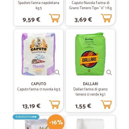
Spadoni farina napoletana
Caputo Nuvola Farina di
kg.5
Grano Tenero Tipo "0" 1 Kg
9,59 €
3,69 €
CAPUTO
DALLARI
Caputo farina 0 nuvola kg.5
Dallari farina di grano
tenero 0 verde kg.1
13,19 €
1,55 €
RIBASSATO
1,99€
-16%