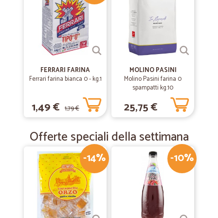
FERRARI FARINA
MOLINO PASINI
Ferrari farina bianca 0 - kg.1
Molino Pasini farina 0
spampatti kg.10
1,49 €
25,75 €
1,79 €
Offerte speciali della settimana
-14%
-10%