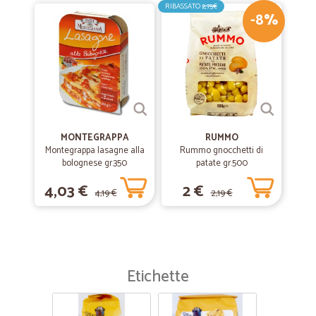
RIBASSATO
2,75€
-8%
MONTEGRAPPA
RUMMO
Montegrappa lasagne alla
Rummo gnocchetti di
bolognese gr.350
patate gr.500
4,03 €
2 €
4,19 €
2,19 €
Etichette