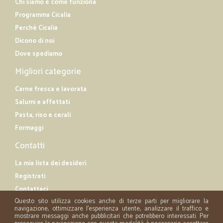
Chi siamo e come funziona
Programma Cicalia
Perché Cicalia
Dicono di noi
Dove spediamo
Migliori categorie
Carne fresca e lavorata
Salumi e affettati
Pasta, riso e cerali
Formaggi
Contatti
La mia lista dei desideri
Registrati
Contattaci
Questo sito utilizza cookies anche di terze parti per migliorare la
navigazione, ottimizzare l'esperienza utente, analizzare il traffico e
mostrare messaggi anche pubblicitari che potrebbero interessati. Per