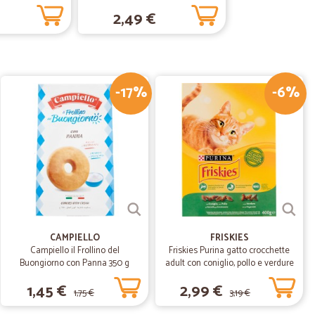
18/01/2020
2,49 €
cquisti
 prodotti freschi, spedizione rapida
-17%
-6%
23/12/2019
23/08/2019
l'organizzazione.
CAMPIELLO
FRISKIES
Campiello il Frollino del
Friskies Purina gatto crocchette
Buongiorno con Panna 350 g
adult con coniglio, pollo e verdure
scatola gr.400
1,45 €
2,99 €
1,75 €
3,19 €