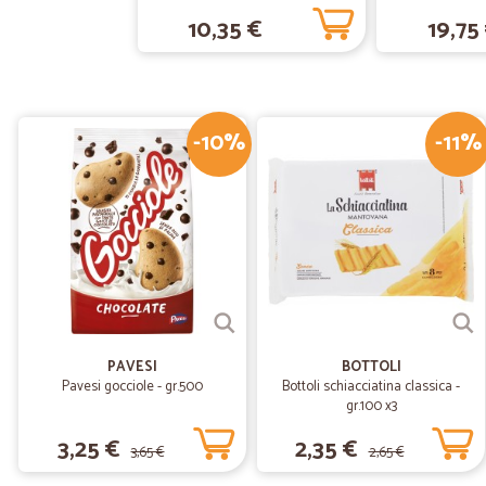
10,35 €
19,75
-10%
-11%
PAVESI
BOTTOLI
Pavesi gocciole - gr.500
Bottoli schiacciatina classica -
gr.100 x3
3,25 €
2,35 €
3,65 €
2,65 €