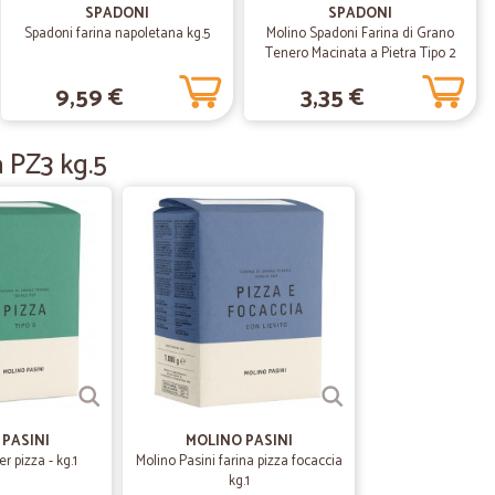
SPADONI
SPADONI
20/10/2020
Spadoni farina napoletana kg.5
Molino Spadoni Farina di Grano
Tenero Macinata a Pietra Tipo 2
 prodotto e…
kg.1
9,59 €
3,35 €
o e servizio
a PZ3 kg.5
26/04/2020
to il…
eriodo particolare in cui ci troviamo) e molta cortesia e
nza online. Ottimo sito per fare la spesa. Lo consiglio a
03/04/2020
ezzi nella…
lla norma visto la consegna a domicilio, vasta scelta di
ti che non ci sono
PASINI
MOLINO PASINI
er pizza - kg.1
Molino Pasini farina pizza focaccia
kg.1