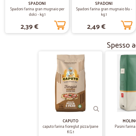
SPADONI
SPADONI
Spadoni farina gran mugnaio per
Spadoni farina gran mugnaio blu -
dolci - kg.1
kg.1
2,39 €
2,49 €
Spesso ac
CAPUTO
MOLIN
caputo farina fioreglut pizza/pane
Pasini farina
KG.1