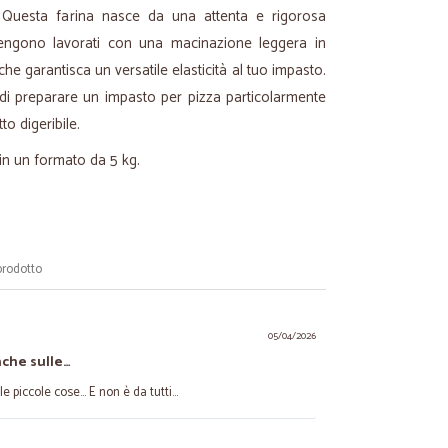
ra. Questa farina nasce da una attenta e rigorosa
 vengono lavorati con una macinazione leggera in
e garantisca un versatile elasticità al tuo impasto.
di preparare un impasto per pizza particolarmente
to digeribile.
in un formato da 5 kg.
prodotto
05/04/2026
nche sulle…
 piccole cose... E non è da tutti...