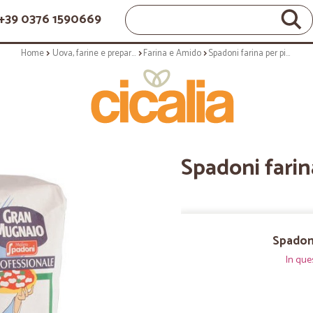
+39 0376 1590669
Home
Uova, farine e preparati
Farina e Amido
Spadoni farina per pizza PZ3 kg.5
Spadoni farin
Spadoni
In que