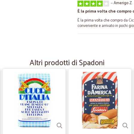
—
Amerigo Z.
È la prima volta che compro 
È la prima volta che compro da Cic
conveniente e arrivato in pochi gi
—
Franco V.
Consegna puntuale
Altri prodotti di Spadoni
Consegna puntuale, ottimo imballa
—
Magda M.
Spedizione nei tempi indica
Spedizione nei tempi indicati, imbal
sbriciolati), e con date di scadenz
mancanti viene emesso un rimborso
po’ cari gli affettati, ma di buona 
posso dire di essere molto soddisf