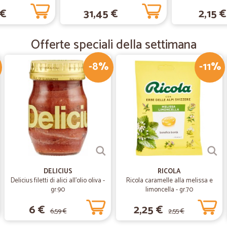
—
.
 €
31,45 €
2,15 €
Molto soddisfatta dei miei a
Molto soddisfatta dei miei acquisti,
Offerte speciali della settimana
-8%
-11%
—
Stefania S.
Prodotti e prezzi al TOP!
Prodotti e prezzi al TOP!
—
Luciana T.
L'HO TROVATO!!!!!!
Puntualità e precisione nel top del
DELICIUS
RICOLA
Delicius filetti di alici all'olio oliva -
Ricola caramelle alla melissa e
gr.90
limoncella - gr.70
6 €
2,25 €
6,59 €
2,55 €