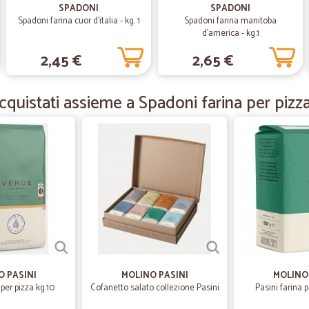
SPADONI
SPADONI
—
Carlo P.
Spadoni farina cuor d'italia - kg. 1
Spadoni farina manitoba
d'america - kg.1
pienamente soddisfatto del
2,45 €
2,65 €
pienamente soddisfatto del prodott
quistati assieme a Spadoni farina per pizz
—
Rosalba V.
Tempistiche velocissime (vis
Tempistiche velocissime (visto il p
disponibilitù anche con corrisponde
tutti.
—
Gisella F.
Tempi di consegna ottimi pr
Tempi di consegna ottimi prezzi ne
prodotti peccato solo per i surgela
O PASINI
MOLINO PASINI
MOLINO 
 per pizza kg.10
Cofanetto salato collezione Pasini
Pasini farina p