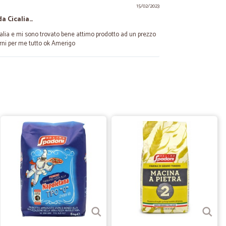
15/02/2023
da Cicalia…
alia e mi sono trovato bene attimo prodotto ad un prezzo
orni per me tutto ok Amerigo
03/07/2022
ggio, tutto come da aspettative’
12/02/2022
ti
laggio perfetto, prodotti integri (non schiacciati o
a non troppo prossime. Per i prodotti eventualmente
 che può essere utilizzato per la spesa successiva. Un
qualità. Avendo utilizzato questo servizio già diverse volte,
atta.