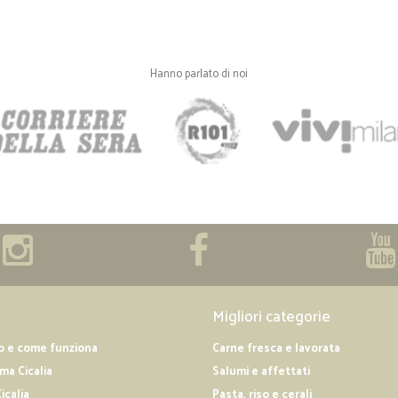
Hanno parlato di noi
Migliori categorie
o e come funziona
Carne fresca e lavorata
a Cicalia
Salumi e affettati
icalia
Pasta, riso e cerali