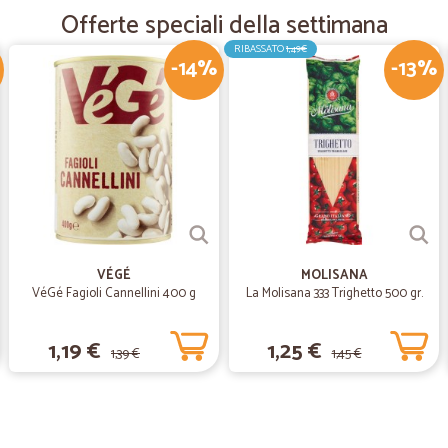
—
Maria assun
Offerte speciali della settimana
buon servizio
RIBASSATO
1,49€
-14%
-13%
buon servizio
—
Giuseppe C
Azienda seria
Azienda seria. Ha rispettato i temp
dei prodotti acquistati.
VÉGÉ
MOLISANA
VéGé Fagioli Cannellini 400 g
La Molisana 333 Trighetto 500 gr.
1,19 €
1,25 €
1,39 €
1,45 €