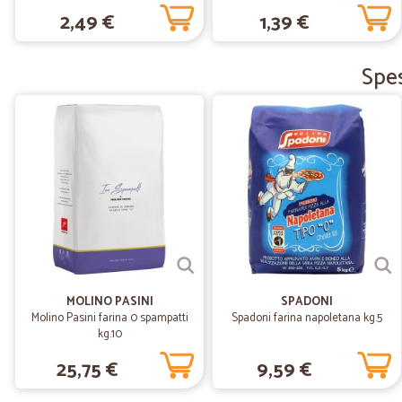
2,49 €
1,39 €
Spes
MOLINO PASINI
SPADONI
Molino Pasini farina 0 spampatti
Spadoni farina napoletana kg.5
kg.10
25,75 €
9,59 €