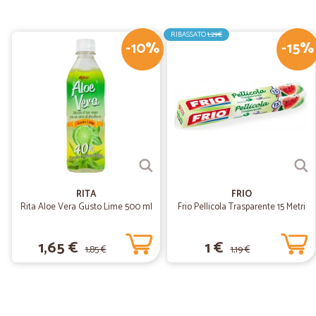
RIBASSATO
1,29€
-10%
-15%
RITA
FRIO
Rita Aloe Vera Gusto Lime 500 ml
Frio Pellicola Trasparente 15 Metri
1,65 €
1 €
1,85 €
1,19 €