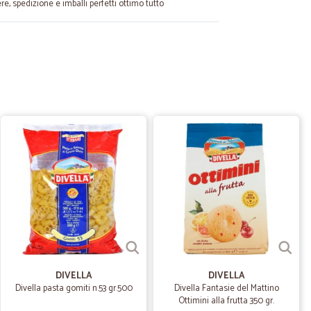
e, spedizione e imballi perfetti ottimo tutto
28/10/2024
segna. Ottimi i prezzi
23/10/2023
to top.
19/10/2023
i hanno richiamato fornendomi ogni spiegazione . Inoltre
tto un gradito omaggio ! Esperienza da ripetere anzi da
DIVELLA
DIVELLA
Divella pasta gomiti n.53 gr.500
Divella Fantasie del Mattino
Ottimini alla frutta 350 gr.