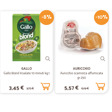
ta terzano M.
15/11/2019
-8%
-10%
.
16/09/2019
i di consegna e ti tiene informato sul percorso di viaggio
GALLO
AURICCHIO
Gallo blond Insalate 10 minuti kg.1
Auricchio scamorza affumicata
gr.250
3,45 €
5,57 €
3,75 €
6,19 €