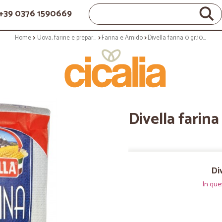
+39 0376 1590669
Home
Uova, farine e preparati
Farina e Amido
Divella farina 0 gr.1000
Divella farin
Di
In que