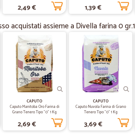
2,49 €
1,39 €
—
Lucio C.
Ottimi tutti i prodotti che h
so acquistati assieme a Divella farina 0 gr
Ottimi tutti i prodotti che ho pro
dell'ordine. Idea geniale per tras
"superamento del momento contin
—
Flavia G.
Già fatto altri acquisti con…
Già fatto altri acquisti con soddisf
—
Lucilla D.
CAPUTO
CAPUTO
Puntualità
Caputo Manitoba Oro Farina di
Caputo Nuvola Farina di Grano
Grano Tenero Tipo "0" 1 Kg
Tenero Tipo "0" 1 Kg
Puntualità, confezione ben fatta, 
Grazie
2,69 €
3,69 €