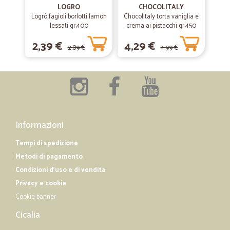
Ottima e consegne puntuali
LOGRO
CHOCOLITALY
Logrò fagioli borlotti lamon
Chocolitaly torta vaniglia e
Ottima e consegne puntuali
lessati gr.400
crema ai pistacchi gr.450
2,39 €
4,29 €
2,89 €
4,99 €
—
Marco R.
09/12/2018
Semplice
Semplice, pratico ed efficente.
Informazioni
Tempi di spedizione
Metodi di pagamento
Condizioni d'uso e di vendita
Privacy e cookie
Cookie banner
Cicalia