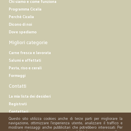
Chi siamo e come funziona
Programma Cicalia
Perché Cicalia
Dicono di noi
Dove spediamo
Migliori categorie
Carne fresca e lavorata
Salumi e affettati
Pasta, riso e cerali
Formaggi
Contatti
La mia lista dei desideri
Registrati
Contattaci
Questo sito utilizza cookies anche di terze parti per migliorare la
navigazione, ottimizzare l'esperienza utente, analizzare il traffico e
mostrare messaggi anche pubblicitari che potrebbero interessati. Per