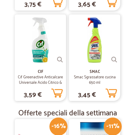
3,75 €
3,65 €
CIF
SMAC
Cif Greenactive Anticalcare
Smac Sgrassatore cucina
Universale Acido Citrico &
650 ml
Eucalipto 650 ml
3,59 €
3,45 €
Offerte speciali della settimana
-16%
-11%