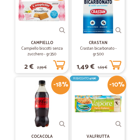
CAMPIELLO
CRASTAN
Campiello biscotti senza
Crastan bicarbonato -
zucchero - gr.350
gr.500
2 €
1,49 €
2,39 €
1,69 €
RIBASSATO
4,15€
-18%
-10%
COCACOLA
VALFRUTTA