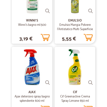
WINNI'S
EMULSIO
Winni's bagno ml.500
Emulsio Mangia Polvere
l'Antistatico Multi Superficie
4 in 1 Vaniglia e Tè Bianco
3,19 €
5,55 €
300 ml
AJAX
CIF
Ajax detersivo spray bagno
Cif Greenactive Crema
splendente 600 ml
Spray Limone 650 ml