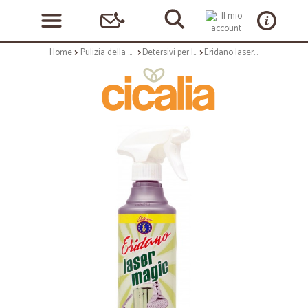
Home
Pulizia della casa
Detersivi per la casa
Eridano laser magic disincrostante ml.500