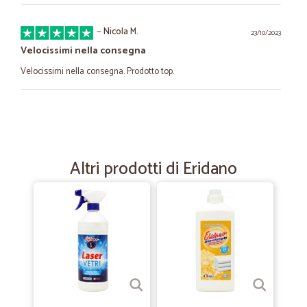
—
Nicola M.
23/10/2023
Velocissimi nella consegna
Velocissimi nella consegna. Prodotto top.
—
Francesca S.
08/10/2020
Ottimo sedano rapa e consegna…
Ottimo sedano rapa e consegna refrigerata e puntuale
Altri prodotti di Eridano
—
Isabella M.
17/07/2020
. Spesa al supermercato Super !
il supermercato Super, dove puoi trovare una vasta gamma di prodotti
a prezzi in linea con altri supermercati. Prodotti molto buoni sia da
banco che confezionati. Nel periodo covid 19 ci sono stati lievi
aumenti sperando che in futuro i prezzi si abbassino leggermente per
certi prodotti. Un vero peccato che non si possano trovare i surgelati,
ma per il resto è un supermercato eccezionale. La spesa arriva nei