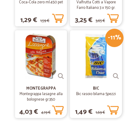
Coca-Cola zero ml.450 pet
Valfrutta Cotti a Vapore
Farro Italiano 3 x 150 gr.
1,29 €
3,25 €
1,59 €
3,65 €
-11%
MONTEGRAPPA
BIC
Montegrappa lasagne alla
Bic rasoio bilama 5pezzi
bolognese gr.350
4,03 €
1,49 €
4,19 €
1,69 €