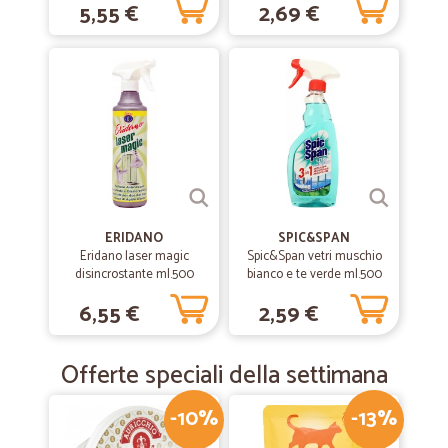
5,55 €
2,69 €
ERIDANO
SPIC&SPAN
Eridano laser magic
Spic&Span vetri muschio
disincrostante ml.500
bianco e te verde ml.500
6,55 €
2,59 €
Offerte speciali della settimana
-10%
-13%