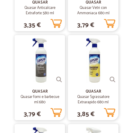
QUASAR
QUASAR
complesso credo che vada bene, e il livello dei prezzi è compensato
Quasar Anticalcare
Quasar Vetri con
dalla qualità del servizio. Continuerò a fare la spesa da voi.
Extraforte 580 ml
Ammoniaca 680 ml
3,35 €
3,79 €
—
Graziano P.
19/10/2021
arrivato imballato bene
arrivato imballato bene, acquisterò ancora da cicalia.
—
Barbara Z.
23/10/2020
Ottimi prodotti e prezzi interessanti
Ottimi prodotti e prezzi davvero interessanti! Una buona scelta tra
marche conosciute e meno, tempi e prezzi di consegna davvero
QUASAR
QUASAR
concorrenziali.
Quasar forni e barbecue
Quasar Sgrassatore
ml.680
Extrarapido 680 ml
3,79 €
3,85 €
—
Gelserino Z.
23/05/2020
La pasta
Salve sono soddisfatto dell’acquisto consegna immediata