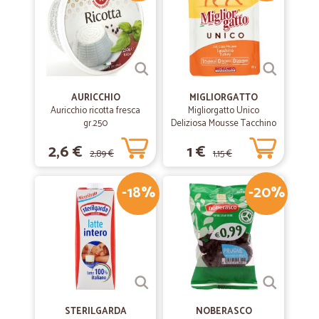
AURICCHIO
MIGLIORGATTO
Auricchio ricotta fresca
Migliorgatto Unico
gr.250
Deliziosa Mousse Tacchino
85 gr.
2,6 €
1 €
2,89 €
1,15 €
-18%
-20%
STERILGARDA
NOBERASCO