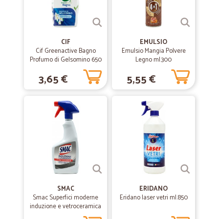
CIF
EMULSIO
Cif Greenactive Bagno
Emulsio Mangia Polvere
Profumo di Gelsomino 650
Legno ml.300
ml
3,65 €
5,55 €
SMAC
ERIDANO
Smac Superfici moderne
Eridano laser vetri ml.850
induzione e vetroceramica
500 ml