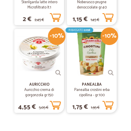
Sterilgarda latte intero
Noberasco prugne
Microfiltrato lt.1
denocciolate gr.40
2 €
1,15 €
2,45 €
1,45 €
RIBASSATO
2,05€
-10%
-10%
AURICCHIO
PANEALBA
Auricchio crema di
Panealba crostini erba
gorgonzola gr.150
cipollina - gr.100
4,55 €
1,75 €
5,05 €
1,95 €