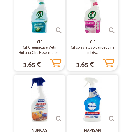
CIF
CIF
Cif Greenactive Vetri
Cif spray attivo candeggina
Brillanti Olio Essenziale di
ml.650
Bergamotto 650 ml
3,65 €
3,65 €
NUNCAS
NAPISAN