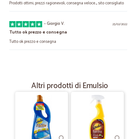
Prodotti ottimi, prezzi ragionevoli, consegna veloce.,, sito consigliato
—
Giorgio V.
25/02/2022
Tutto ok prezzo e consegna
Tutto ok prezzo e consegna
—
Barbara P.
19/01/2021
Servizio efficientissimo e altissima…
Servizio efficientissimo e altissima qualità! Una garanzia!
Altri prodotti di Emulsio
—
Maria A.
28/12/2020
Semplicemente perfetti!
Ho effettuato un ordine su questo negozio, il 22 dicembre mattina.. il
23 Dicembre i prodotti erano a casa mia! Che dire,i costi della
spedizione forse sono un pochino elevati, e con il limite minimo di
acquisto, ma posso dire con certezza che se la wualitá e il servizio si