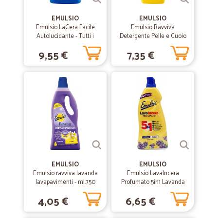
pagano, di certo, loro sanno fare egregiamente il loro lavoro!
Complimenti! Acquisteró nuovamente da voi!
EMULSIO
EMULSIO
Emulsio LaCera Facile
Emulsio Ravviva
Autolucidante - Tutti i
Detergente Pelle e Cuoio
—
Stefano R.
pavimenti 725 ml
Aloe Vera 600 ml
05/08/2020
9,55 €
7,35 €
Perfetto.
Perfetto in tutto.
—
Gioia B.
08/04/2020
Difficoltà a inviare k'ordine
Nessun problema con gli acquisti ricevuti, ma che fatica riuscire a far
l'ordine, quasi 2 settimane.
EMULSIO
EMULSIO
Emulsio ravviva lavanda
—
Roberta A.
Emulsio LavaIncera
28/11/2019
lavapavimenti - ml.750
Profumato 5in1 Lavanda
Prodotti perfetti e sevizio velocissimo
875 ml
4,05 €
6,65 €
Prodotti perfetti e sevizio velocissimo