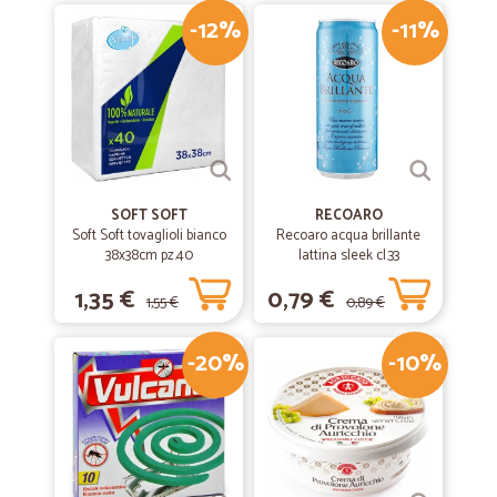
-12%
-11%
SOFT SOFT
RECOARO
Soft Soft tovaglioli bianco
Recoaro acqua brillante
38x38cm pz.40
lattina sleek cl.33
1,35 €
0,79 €
1,55 €
0,89 €
-20%
-10%