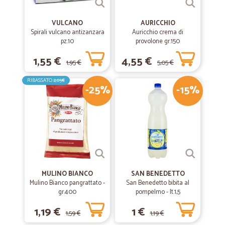
VULCANO
AURICCHIO
Spirali vulcano antizanzara
Auricchio crema di
pz.10
provolone gr.150
1,55 €
4,55 €
1,95 €
5,05 €
RIBASSATO
2,05€
-25%
-15%
MULINO BIANCO
SAN BENEDETTO
Mulino Bianco pangrattato -
San Benedetto bibita al
gr.400
pompelmo - lt.1,5
1,19 €
1 €
1,59 €
1,19 €