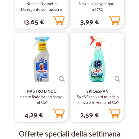
Nuncas Divanette
Napisan spray bagno -
Detergente per tappeti e
ml.750
rivestimenti tessili 500 ml
13,65 €
3,99 €
MASTRO LINDO
SPIC&SPAN
Mastro lindo bagno spray -
Spic&Span vetri muschio
ml.500
bianco e te verde ml.500
4,29 €
2,59 €
Offerte speciali della settimana