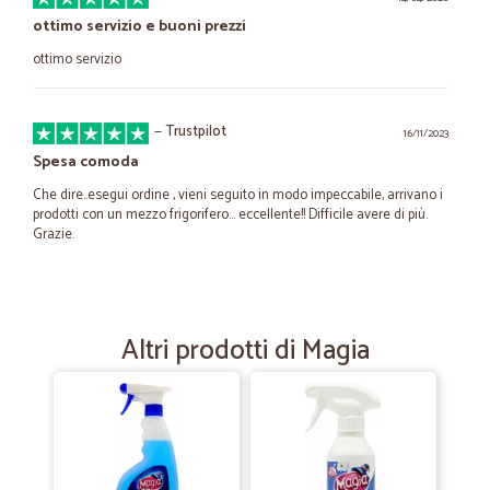
ottimo servizio e buoni prezzi
ottimo servizio
—
Trustpilot
16/11/2023
Spesa comoda
Che dire..esegui ordine , vieni seguito in modo impeccabile, arrivano i
prodotti con un mezzo frigorifero… eccellente!! Difficile avere di più.
Grazie.
—
Trustpilot
12/10/2023
comodita'
Altri prodotti di Magia
Buoni prezzi e la comodità nel portartela a casa anche per chi ha
problemi nel spostarsi gentilezza e spedizione veloce
—
Adriana L.
08/10/2022