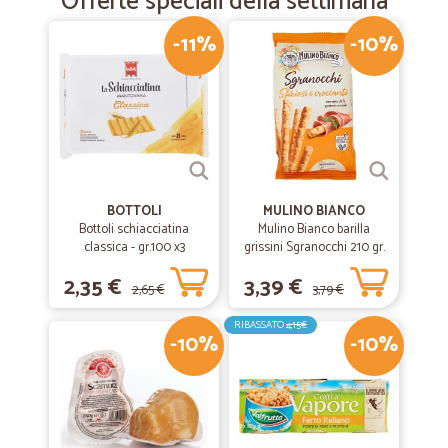
Offerte speciali della settimana
-11%
-10%
BOTTOLI
MULINO BIANCO
Bottoli schiacciatina
Mulino Bianco barilla
classica - gr.100 x3
grissini Sgranocchi 210 gr.
2,35 €
3,39 €
2,65 €
3,79 €
RIBASSATO
4,15€
-10%
-10%