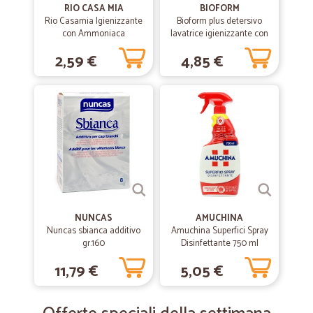
RIO CASA MIA
BIOFORM
Rio Casamia Igienizzante
Bioform plus detersivo
con Ammoniaca
lavatrice igienizzante con
Detergente profumo
olio di bergamotto lt.1,625
2,59 €
4,85 €
Lavanda 1250 ml.
NUNCAS
AMUCHINA
Nuncas sbianca additivo
Amuchina Superfici Spray
gr.160
Disinfettante 750 ml
11,79 €
5,05 €