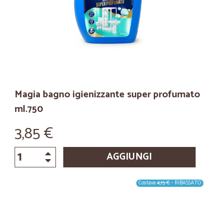
Magia bagno igienizzante super profumato
ml.750
3,85 €
AGGIUNGI
Costava
4,15 €
- RIBASSATO