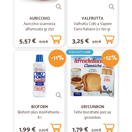
AURICCHIO
VALFRUTTA
Auricchio scamorza
Valfrutta Cotti a Vapore
affumicata gr.250
Farro Italiano 3 x 150 gr.
5,57 €
3,25 €
6,19 €
3,65 €
RIBASSATO
2,19€
-11%
-12%
BIOFORM
GRISSINBON
Bioform plus disinfettante -
Fette biscottate porz.x4
lt.1
grissinbon
1,99 €
1,79 €
2,25 €
2,05 €