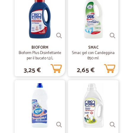
BIOFORM
SMAC
Bioform Plus Disinfettante
Smac gel con Candeggina
per il bucato 1,3 L
850 ml.
3,25 €
2,65 €