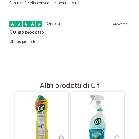
Puntualità nella consegna e prodotti ottimi
—
Ornella I.
03/10/2022
Ottimo prodotto
Ottimo prodotto
—
Andrea P.
03/10/2021
Cicalia tutto perfetto!
Quarto ordine fatto con Cicalia e confermo le buone impressioni
Altri prodotti di Cif
avute con il primo ordine. Tutto ben imballato e ho ricevuto l'ordine in
2 giorni! Farò anche il quinto!
—
Roberto B.
28/04/2021
Prodotti buoni e di qualità, imballaggio curato e
logistica puntuale.
Prodotti buoni e di qualità, ampia scelta personalizzata rispetto alla