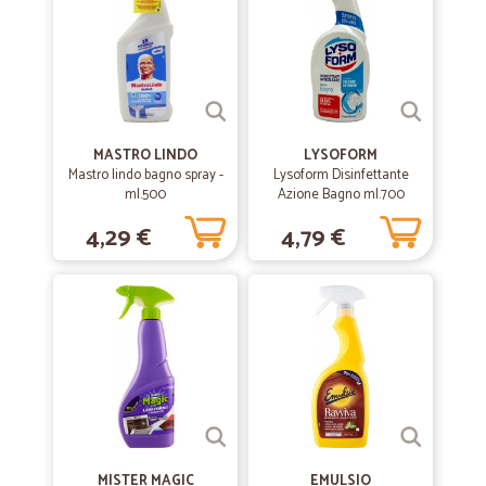
MOLTE SCATOLE DA SMALTIRE CON LA…
MOLTE SCATOLE DA SMALTIRE CON LA DIFFERENZIATA. SERVIZIO
OTTIMO E SUPERIORE ALLE ASPETTATIVE.
MASTRO LINDO
LYSOFORM
Mastro lindo bagno spray -
Lysoform Disinfettante
ml.500
Azione Bagno ml.700
4,29 €
4,79 €
MISTER MAGIC
EMULSIO