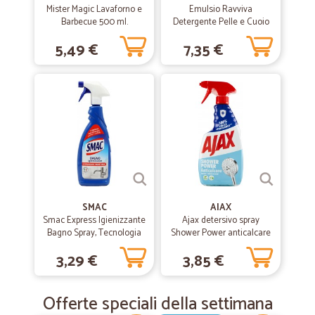
Mister Magic Lavaforno e
Emulsio Ravviva
Barbecue 500 ml.
Detergente Pelle e Cuoio
Aloe Vera 600 ml
5,49 €
7,35 €
SMAC
AIAX
Smac Express Igienizzante
Ajax detersivo spray
Bagno Spray, Tecnologia
Shower Power anticalcare
Zero Aloni, Azione
per doccia 600 ml
3,29 €
3,85 €
Anticalcare, 650 ml.
Offerte speciali della settimana