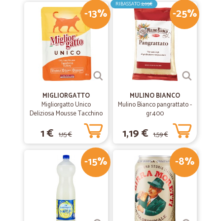
RIBASSATO
2,05€
-13%
-25%
MIGLIORGATTO
MULINO BIANCO
Migliorgatto Unico
Mulino Bianco pangrattato -
Deliziosa Mousse Tacchino
gr.400
85 gr.
1 €
1,19 €
1,15 €
1,59 €
-15%
-8%