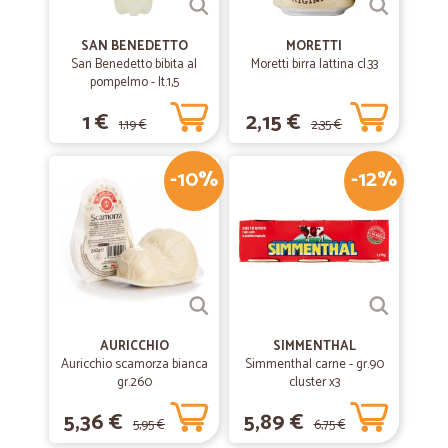
SAN BENEDETTO
MORETTI
San Benedetto bibita al
Moretti birra lattina cl.33
pompelmo - lt.1,5
1 €
2,15 €
1,19 €
2,35 €
-10%
-12%
AURICCHIO
SIMMENTHAL
Auricchio scamorza bianca
Simmenthal carne - gr.90
gr.260
cluster x3
5,36 €
5,89 €
5,95 €
6,75 €