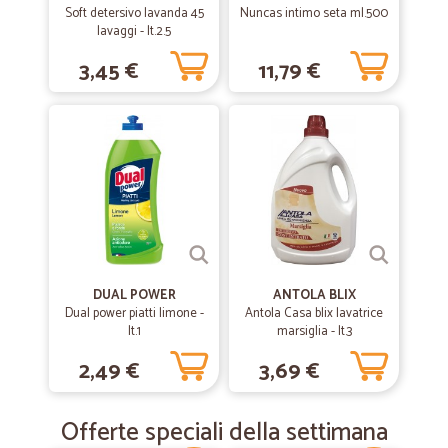
Soft detersivo lavanda 45
Nuncas intimo seta ml.500
lavaggi - lt.2.5
3,45 €
11,79 €
DUAL POWER
ANTOLA BLIX
Dual power piatti limone -
Antola Casa blix lavatrice
lt.1
marsiglia - lt.3
2,49 €
3,69 €
Offerte speciali della settimana