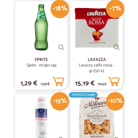
-18%
-7%
SPRITE
LAVAZZA
Sprite - ml.330 vap
Lavazza caffe rossa -
gr.250 x2
1,29 €
15,19 €
1,59 €
16,49
RIBASSATO
1,45€
-15%
-10%
€