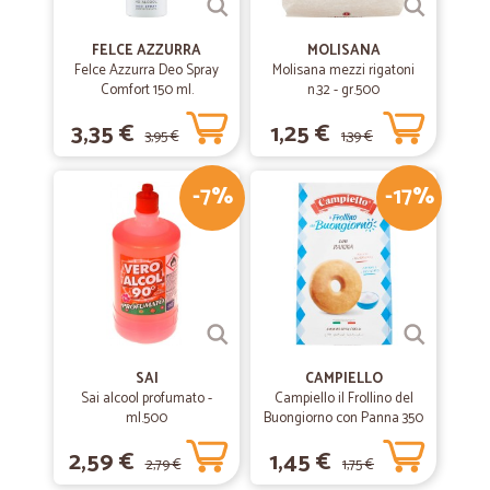
FELCE AZZURRA
MOLISANA
Felce Azzurra Deo Spray
Molisana mezzi rigatoni
Comfort 150 ml.
n.32 - gr.500
3,35 €
1,25 €
3,95 €
1,39 €
-7%
-17%
SAI
CAMPIELLO
Sai alcool profumato -
Campiello il Frollino del
ml.500
Buongiorno con Panna 350
g
2,59 €
1,45 €
2,79 €
1,75 €