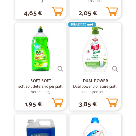
Ottimo servizio onesto e veloce
lt.3
rosso lt.1
Ottimo servizio onesto e veloce. Sono cliente da parecchio perché ne
4,65 €
2,05 €
vale la pena. Grazie
RIBASSATO
4,15€
—
Mariagrazia P.
23/06/2020
Per il momento ho ordinato soltanto due…
Per il momento ho ordinato soltanto due volte e comunque mi sono
trovata bene sia per i prodotti, sia per la velocità di consegna, a
differenza di altri supermercati lunghissimi nei tempi, ed anche per la
forma di pagamento....personalmente lo consiglio....
SOFT SOFT
DUAL POWER
soft soft detersivo per piatti
Dual power bionature piatti
—
Daniela G.
11/03/2020
verde lt.1,25
con dispenser - lt.1
Ho ordinato delle tisane alla frutta…
1,95 €
3,85 €
Ho ordinato delle tisane alla frutta che nn trovavo da altre parti.
Arrivate ben confezionate e nei tempi indicati. Grazie
—
Francesca V.
05/11/2019