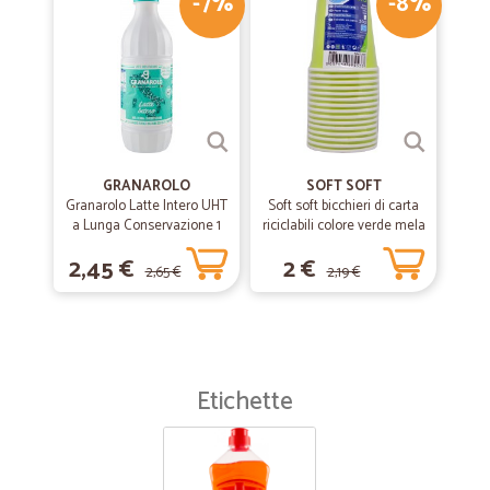
-7%
-8%
GRANAROLO
SOFT SOFT
Granarolo Latte Intero UHT
Soft soft bicchieri di carta
a Lunga Conservazione 1
riciclabili colore verde mela
Lt.
cl.20 pz.15
2,45 €
2 €
2,65 €
2,19 €
Etichette