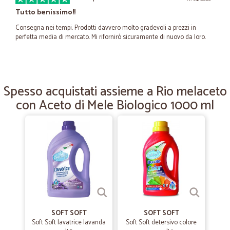
Tutto benissimo!!
Consegna nei tempi. Prodotti davvero molto gradevoli a prezzi in
perfetta media di mercato. Mi riforniró sicuramente di nuovo da loro.
—
Luca S.
09/04/2025
Puntualità nella consegna
Spesso acquistati assieme a Rio melaceto
con Aceto di Mele Biologico 1000 ml
Puntualità nella consegna, prodotti trovati che nessuno ha più, ad
esempio Farina Dallari, per me ottimo prodotto.
—
Sabrina C.
17/06/2023
Sono cliente da anni e Cicalia e'sempre…
Sono cliente da anni e Cicalia e'sempre il mio punto di riferimento per
acquisti online. Risparmio, tempo, denaro e benzina
SOFT SOFT
SOFT SOFT
—
Emanuela M.
03/05/2023
Soft Soft lavatrice lavanda
Soft Soft detersivo colore