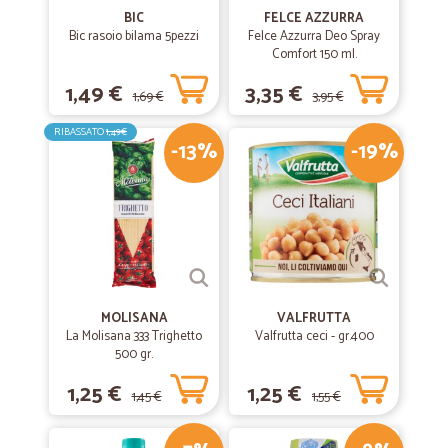
BIC
FELCE AZZURRA
Bic rasoio bilama 5pezzi
Felce Azzurra Deo Spray
Comfort 150 ml.
1,49 €
3,35 €
1,69 €
3,95 €
RIBASSATO
1,49€
-13%
-19%
MOLISANA
VALFRUTTA
La Molisana 333 Trighetto
Valfrutta ceci - gr.400
500 gr.
1,25 €
1,25 €
1,45 €
1,55 €