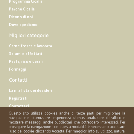
Programma Cicalia
Perché Cicalia
Dicono di noi
Dove spediamo
Migliori categorie
Carne fresca e lavorata
Salumi e affettati
Pasta, riso e cerali
Formaggi
Contatti
La mia lista dei desideri
Registrati
Contattaci
Questo sito utilizza cookies anche di terze parti per migliorare la
navigazione, ottimizzare l'esperienza utente, analizzare il traffico e
mostrare messaggi anche pubblicitari che potrebbero interessati. Per
proseguire la navigazione con questa modalità è necessario accettare
l'uso dei cookie cliccando Accetta. Per maggiori info su utilizzo, natura,