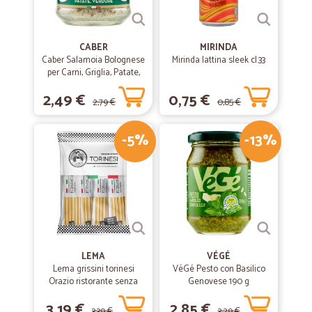
CABER
MIRINDA
Caber Salamoia Bolognese
Mirinda lattina sleek cl.33
per Carni, Griglia, Patate,
Verdure 200 gr.
2,49 €
0,75 €
2,79 €
0,85 €
-5%
-13%
LEMA
VÉGÉ
Lema grissini torinesi
VéGé Pesto con Basilico
Orazio ristorante senza
Genovese 190 g
olio di palma x30 gr.450
3,19 €
2,85 €
3,39 €
3,29 €