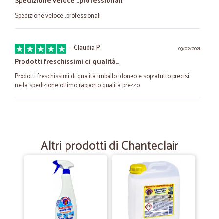
Spedizione veloce ..professionali
Spedizione veloce ..professionali
—
Claudia P.
03/02/2021
Prodotti freschissimi di qualità…
Prodotti freschissimi di qualità imballo idoneo e sopratutto precisi
nella spedizione ottimo rapporto qualità prezzo
—
Trustpilot
03/09/2020
Sempre disponibili
Altri prodotti di Chanteclair
Sempre disponibili; veloci e precisi
—
Giuseppe C.
25/05/2020
Spesa a Casa
Prodotti freschi e spedizione veloce, peccato che non si possano
acquistare surgelati