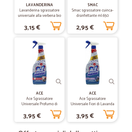
LAVANDERINA
SMAC
Lavanderina sgrassatore
Smac sgrassatore cuinca-
universale alla verbena bio
disinfettante ml.650
ml.650
assortiti
3,15 €
2,95 €
ACE
ACE
Ace Sgrassatore
Ace Sgrassatore
Universale Profumo di
Universale Fiori di Lavanda
Marsiglia Senza
Senza Candeggina 600 ml
3,95 €
3,95 €
Candeggina 600 ml