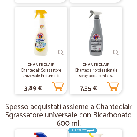
—
Marilena F.
15/07/2019
Puntualità e prezzi ok
Puntualità e prezzi ok
—
Jessica D.
18/04/2019
Soddisfatta
Soddisfatta
CHANTECLAIR
CHANTECLAIR
Chanteclair Sgrassatore
Chanteclair professionale
universale Profumo di
spray acciaio ml.700
Limone 600 ml.
—
Marcella R.
08/03/2019
3,89 €
7,35 €
Ottimo servizio
Ottimo servizio. Peccato far pagare la consegna al piano.
Spesso acquistati assieme a Chanteclair
Sgrassatore universale con Bicarbonato
600 ml.
RIBASSATO
3,39€