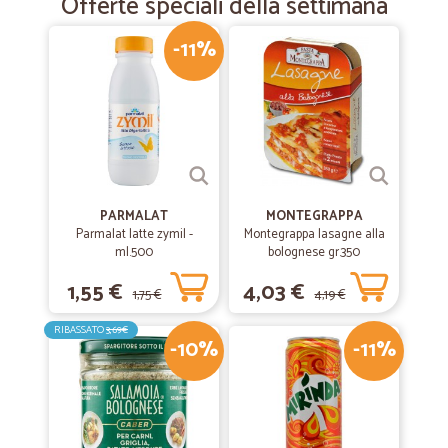
Offerte speciali della settimana
-11%
PARMALAT
MONTEGRAPPA
Parmalat latte zymil -
Montegrappa lasagne alla
ml.500
bolognese gr.350
1,55 €
4,03 €
1,75 €
4,19 €
RIBASSATO
3,69€
-10%
-11%