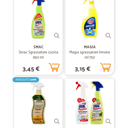
SMAC
MAGIA
Smac Sgrassatore cucina
Magia sgrassatore limone
650 ml
ml.750
3,45 €
3,15 €
RIBASSATO
3,39€