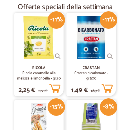
Offerte speciali della settimana
-11%
-11%
RICOLA
CRASTAN
Ricola caramelle alla
Crastan bicarbonato -
melissa e limoncella - gr.70
gr.500
2,25 €
1,49 €
2,55 €
1,69 €
-15%
-8%