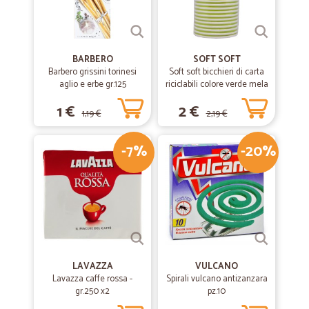
BARBERO
SOFT SOFT
Barbero grissini torinesi
Soft soft bicchieri di carta
aglio e erbe gr.125
riciclabili colore verde mela
cl.20 pz.15
1 €
2 €
1,19 €
2,19 €
-7%
-20%
LAVAZZA
VULCANO
Lavazza caffe rossa -
Spirali vulcano antizanzara
gr.250 x2
pz.10