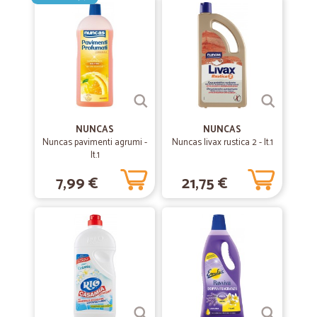
Sono soddisfatto mi evita perdite di tempo nei supermercati per
cercare prodotti di cui ho bisogno e le lunghe file alla cassa. E'
fornitissimo trovo tutto quello che mi serve a prezzi convenienti. E'
l'epoca delle vendite on line anche per i prodotti alimentati. Il nostro
stile di vita è cambiati. Consigliato.
NUNCAS
NUNCAS
Nuncas pavimenti agrumi -
Nuncas livax rustica 2 - lt.1
lt.1
7,99 €
21,75 €