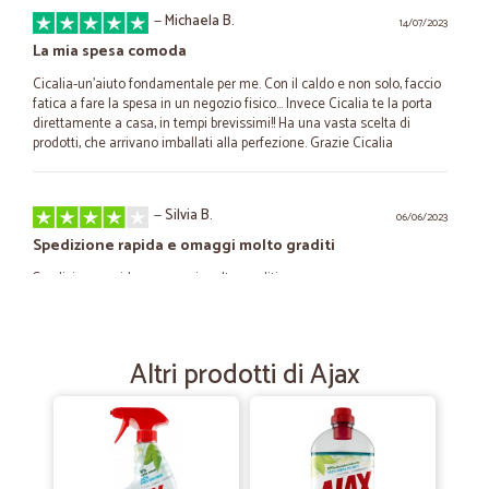
—
Michaela B.
14/07/2023
La mia spesa comoda
Cicalia-un'aiuto fondamentale per me. Con il caldo e non solo, faccio
fatica a fare la spesa in un negozio fisico... Invece Cicalia te la porta
direttamente a casa, in tempi brevissimi!! Ha una vasta scelta di
prodotti, che arrivano imballati alla perfezione. Grazie Cicalia
—
Silvia B.
06/06/2023
Spedizione rapida e omaggi molto graditi
Spedizione rapida e omaggi molto graditi
—
Iris B.
22/06/2022
Altri prodotti di Ajax
Spedizione veloce e packaging migliorato
Spedizione veloce e packaging migliore delle ultime volte. Avevo
precedentemente acquistato biscotti che ho trovato un po'
ammassati nello scatolone trovandoli inevitabilmente sbriciolati.
L'ultima volta invece gli scatoloni erano due e i sacchetti non