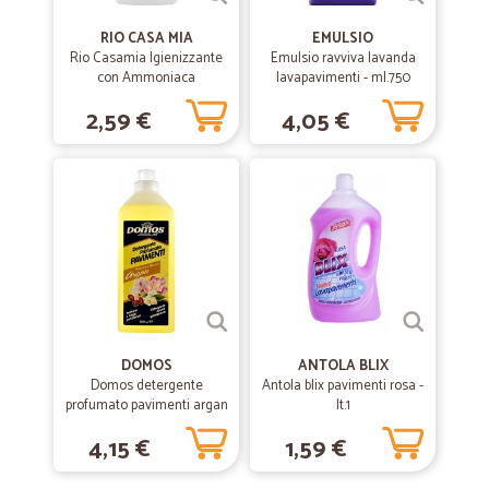
RIO CASA MIA
EMULSIO
Rio Casamia Igienizzante
Emulsio ravviva lavanda
con Ammoniaca
lavapavimenti - ml.750
Detergente profumo
2,59 €
4,05 €
Colonia 1250 ml.
DOMOS
ANTOLA BLIX
Domos detergente
Antola blix pavimenti rosa -
profumato pavimenti argan
lt.1
ml.1000
4,15 €
1,59 €