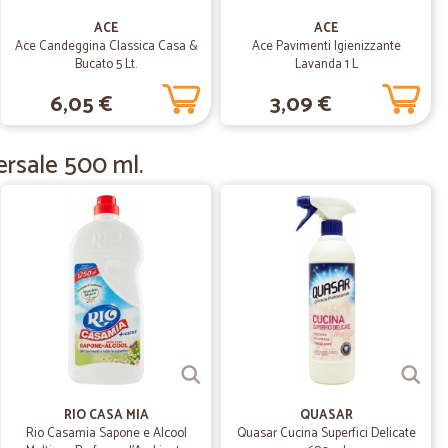
20/10/2020
ACE
ACE
Ace Candeggina Classica Casa &
Ace Pavimenti Igienizzante
 prodotto e…
Bucato 5 Lt.
Lavanda 1 L
o e servizio
6,05 €
3,09 €
o M.
09/08/2020
ersale 500 ml.
l prodotto…
tto (mojito soda) non aveva un prezzo proprio
uscivo a trovarlo in negozio
22/06/2020
RIO CASA MIA
QUASAR
04/12/2019
Rio Casamia Sapone e Alcool
Quasar Cucina Superfici Delicate