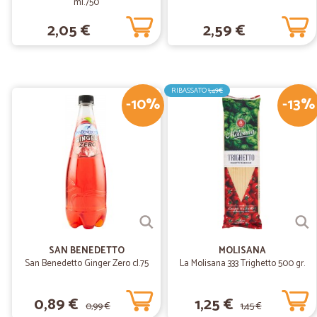
ml.750
2,05 €
2,59 €
RIBASSATO
1,49€
-10%
-13%
SAN BENEDETTO
MOLISANA
San Benedetto Ginger Zero cl.75
La Molisana 333 Trighetto 500 gr.
0,89 €
1,25 €
0,99 €
1,45 €