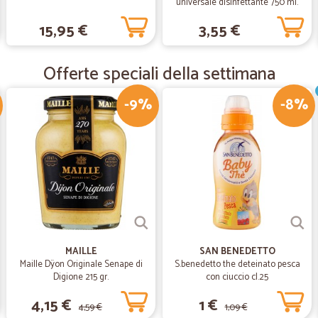
universale disinfettante 750 ml.
velocissimo e preciso
15,95 €
3,55 €
—
Lanfranco G
Offerte speciali della settimana
Tutto bene.Tempi di conse
-9%
-8%
Tutto bene.Tempi di consegna buon
—
Rossana M.
Rapidi,seri e ben organizzati
Rapidi,seri e ben organizzati. Ne s
MAILLE
SAN BENEDETTO
Maille Dÿon Originale Senape di
S.benedetto the deteinato pesca
Digione 215 gr.
con ciuccio cl.25
4,15 €
1 €
4,59 €
1,09 €