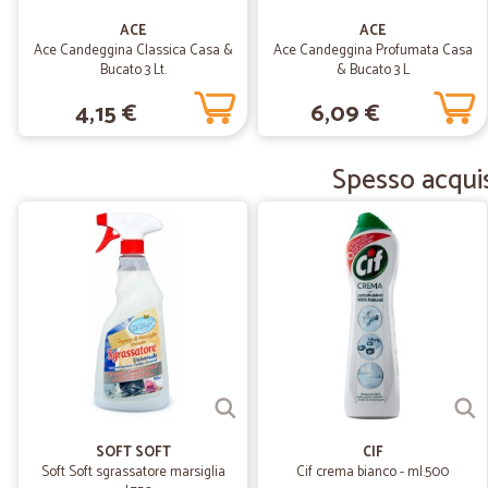
ACE
ACE
Ace Candeggina Classica Casa &
Ace Candeggina Profumata Casa
Bucato 3 Lt.
& Bucato 3 L
4,15 €
6,09 €
Spesso acquis
SOFT SOFT
CIF
Soft Soft sgrassatore marsiglia
Cif crema bianco - ml.500