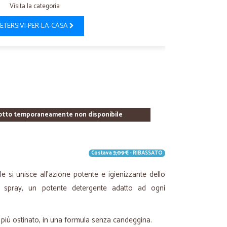
Visita la categoria
ETERSIVI-PER-LA-CASA
otto temporaneamente non disponibile
Costava
3,09 €
- RIBASSATO
e si unisce all'azione potente e igienizzante dello
e spray, un potente detergente adatto ad ogni
 più ostinato, in una formula senza candeggina.