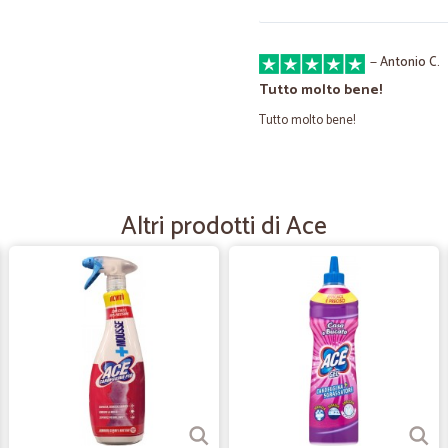
—
Antonio C.
Tutto molto bene!
Tutto molto bene!
—
Marina F.
L'ordine arriva corretto e la
Altri prodotti di Ace
L'ordine arriva corretto e la merce 
precedenti scatole secondo me, eran
cartone o sono troppo alte e mett
—
Paolo C.
Tutto OK
Tutto OK, consegna veloce