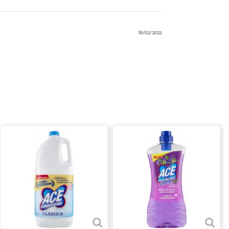
18/02/2023
17/11/2021
 merce è…
è ok. Una sola pecca: le scatole arrivano semidistrutte, le
o migliori, sarà colpa delle reggette che tagliano il
endo sopra altre scatole si deformano?
28/12/2020