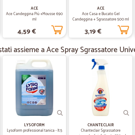
—
Carlo P.
ACE
ACE
Ace Candeggina Più +Mousse 690
Ace Casa e Bucato Gel
pienamente soddisfatto del
ml
Candeggina + Sgrassatore 500 ml
pienamente soddisfatto del prodott
4,59 €
3,19 €
—
Massimilian
tati assieme a Ace Spray Sgrassatore Univ
Consegna veloce anche se i
Consegna veloce anche se il prodo
concorrenziale d’altra parte non ri
—
Mara F.
Direi ottimo
Direi ottimo. Grazie
—
Silvia S.
LYSOFORM
CHANTECLAIR
Lysoform professional tanica - lt.5
Chanteclair Sgrassatore
velocissimo e preciso