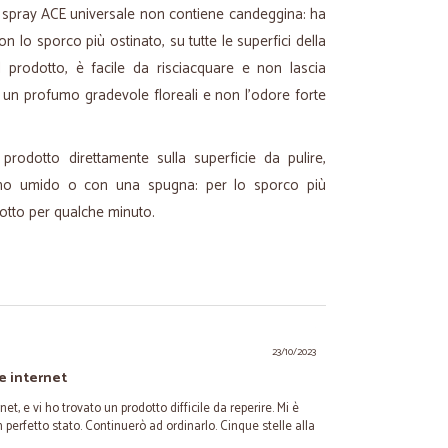
 spray ACE universale non contiene candeggina: ha
 lo sporco più ostinato, su tutte le superfici della
l prodotto, è facile da risciacquare e non lascia
re un profumo gradevole floreali e non l'odore forte
 prodotto direttamente sulla superficie da pulire,
no umido o con una spugna: per lo sporco più
odotto per qualche minuto.
23/10/2023
e internet
et, e vi ho trovato un prodotto difficile da reperire. Mi è
 perfetto stato. Continuerò ad ordinarlo. Cinque stelle alla