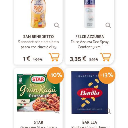
SAN BENEDETTO
FELCE AZZURRA
S.benedetto the deteinato
Felce Azzurra Deo Spray
pesca con ciuccio cl.25
Comfort 150 ml.
1 €
3,35 €
1,09 €
3,95 €
-10%
-13%
STAR
BARILLA
Gran ragu Star classico
Barilla n.42 lumachine -