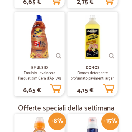
6,65 €
2,75 €
EMULSIO
DOMOS
Emulsio LavaIncera
Domos detergente
Parquet 5in1 Cera d'Api 875
profumato pavimenti argan
ml
ml.1000
6,65 €
4,15 €
Offerte speciali della settimana
-8%
-15%