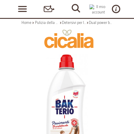
Home
Pulizia della casa
Detersivi per la casa
Dual power bakterio pavimenti disifettante lt.1