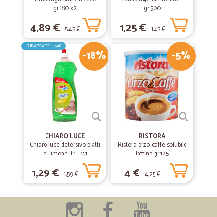
gr.180 x2
gr.500
4,89 €
1,25 €
5,45 €
1,45 €
RIBASSATO
1,79€
-18%
-5%
CHIARO LUCE
RISTORA
Chiaro luce detersivo piatti
Ristora orzo-caffe solubile
al limone lt.1+ 0,1
lattina gr.125
1,29 €
4 €
1,59 €
4,25 €