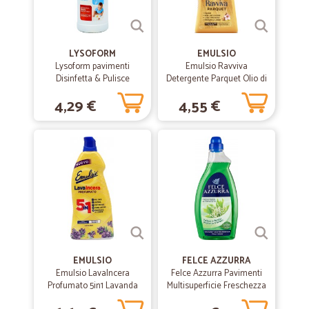
tutto bene.
LYSOFORM
EMULSIO
Lysoform pavimenti
Emulsio Ravviva
Disinfetta & Pulisce
Detergente Parquet Olio di
Classico 1100 ml
Mandorla e Legno di
4,29 €
4,55 €
Sandalo 750 ml
EMULSIO
FELCE AZZURRA
Emulsio LavaIncera
Felce Azzurra Pavimenti
Profumato 5in1 Lavanda
Multisuperficie Freschezza
875 ml
di Primavera 1 Lt.