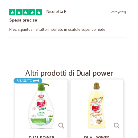
—
Nicoletta R.
02/04/2025
Spesa precisa
Precisi,puntuali e tutto imballato in scatole super comode
—
Andrea C.
03/07/2023
Spedizione rapida pacco integro
Spedizione rapida, pacco integro su un prodotto non trovabile
Altri prodotti di Dual power
facilmente in vendita
RIBASSATO
4,15€
—
Franco D.
23/03/2021
Soddisfatto del servizio
La merce consegnata è conforme a quanto richiesto, la tempistica
rispettata, tutto rispondente alle aspettative. Potremmo dire normale
a quanto indicato dal sito.