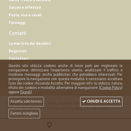
Carne fresca e lavorata
Salumi e affettati
Pasta, riso e cerali
Formaggi
Contatti
La mia lista dei desideri
Registrati
Contattaci
Questo sito utilizza cookies anche di terze parti per migliorare la
navigazione, ottimizzare l'esperienza utente, analizzare il traffico e
mostrare messaggi anche pubblicitari che potrebbero interessati. Per
proseguire la navigazione con questa modalità è necessario accettare
l'uso dei cookie cliccando Accetta. Per maggiori info su utilizzo, natura,
rifiuto dei cookies e modalità alternative di navigazione: [
Cookie Policy
]
oppure [
Scegli
]
Accetta solo tecnici
CHIUDI E ACCETTA
Cicalia srl - via Acerbi 35 - 46100 - Mantova (MN) - P.iva 02508120207 - C.Fisc
02508120207 - Tel. +39 0376 1590669 - REA: MN 258721
Fammi sciegliere