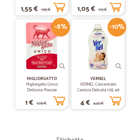
1,55 €
1,05 €
1,95 €
1,15 €
-8%
-10%
MIGLIORGATTO
VERNEL
Migliorgatto Unico
VERNEL Concentrato
Deliziosa Mousse
Carezza Delicata 1,15L 46
Prosciutto 85 gr.
lavaggi
1 €
4 €
1,09 €
4,45 €