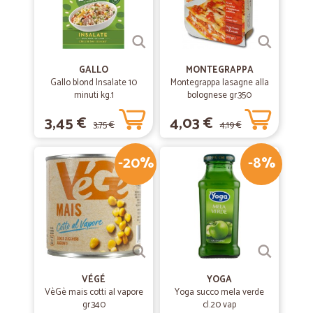
GALLO
MONTEGRAPPA
Gallo blond Insalate 10
Montegrappa lasagne alla
minuti kg.1
bolognese gr.350
3,45 €
4,03 €
3,75 €
4,19 €
-20%
-8%
VÉGÉ
YOGA
VèGè mais cotti al vapore
Yoga succo mela verde
gr.340
cl.20 vap