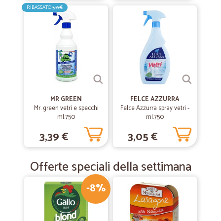
RIBASSATO
3,79€
MR GREEN
FELCE AZZURRA
Mr. green vetri e specchi
Felce Azzurra spray vetri -
ml.750
ml.750
3,39 €
3,05 €
Offerte speciali della settimana
-8%