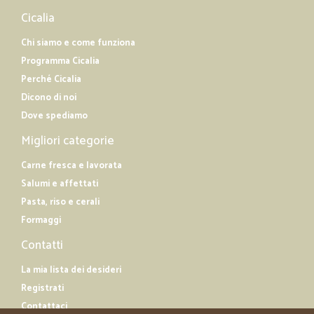
Cicalia
Chi siamo e come funziona
Programma Cicalia
Perché Cicalia
Dicono di noi
Dove spediamo
Migliori categorie
Carne fresca e lavorata
Salumi e affettati
Pasta, riso e cerali
Formaggi
Contatti
La mia lista dei desideri
Registrati
Contattaci