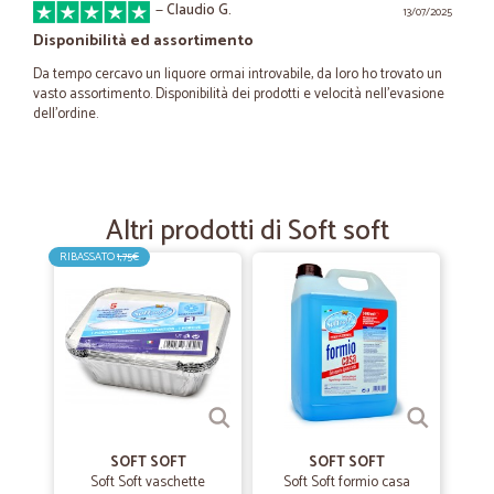
—
Claudio G.
13/07/2025
Disponibilità ed assortimento
Da tempo cercavo un liquore ormai introvabile, da loro ho trovato un
vasto assortimento. Disponibilità dei prodotti e velocità nell'evasione
dell’ordine.
—
Roberto B.
11/06/2024
tutto ....grazie del vostro servizio.
Altri prodotti di Soft soft
bel servizio e precisione assoluta grazie grazie di tutto .
RIBASSATO
1,75€
—
Sabina V.
07/04/2022
Ottimi prezzi e servizio.
Ottimi prezzi e servizio.
—
Giulia B.
SOFT SOFT
SOFT SOFT
04/01/2022
Soft Soft vaschette
Soft Soft formio casa
con cicalia non mi sono mai sentita sola