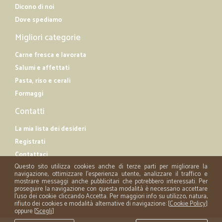
Dicono di noi
Dove spediamo
Migliori categorie
Carne fresca e lavorata
Salumi e affettati
Pasta, riso e cerali
Formaggi
Contatti
La mia lista dei desideri
Registrati
Contattaci
Questo sito utilizza cookies anche di terze parti per migliorare la
navigazione, ottimizzare l'esperienza utente, analizzare il traffico e
mostrare messaggi anche pubblicitari che potrebbero interessati. Per
proseguire la navigazione con questa modalità è necessario accettare
l'uso dei cookie cliccando Accetta. Per maggiori info su utilizzo, natura,
rifiuto dei cookies e modalità alternative di navigazione: [
Cookie Policy
]
oppure [
Scegli
]