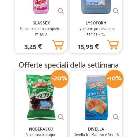
GLASSEX
LYSOFORM
Glassex aceto completo -
Lysoform professional
ml.500
tanica - lt.5
3,25 €
15,95 €
Offerte speciali della settimana
-20%
-10%
NOBERASCO
DIVELLA
Noberasco prugne
Divella fra Mattino e Sera 6