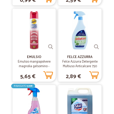
6,99 €
2,59 €
EMULSIO
FELCE AZZURRA
Emulsio mangiapolvere
Felce Azzurra Detergente
magnolia gelsomino -
Multiuso Anticalcare 750
ml.400
ml
5,65 €
2,89 €
RIBASSATO
3,29€