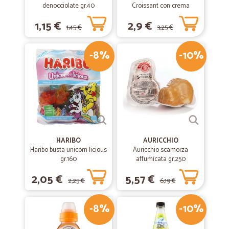
denocciolate gr.40
Croissant con crema
pasticcera 270 gr.
1,15 €
2,9 €
1,45 €
3,25 €
-8%
-10%
HARIBO
AURICCHIO
Haribo busta unicorn licious
Auricchio scamorza
gr.160
affumicata gr.250
2,05 €
5,57 €
2,25 €
6,19 €
-8%
-10%