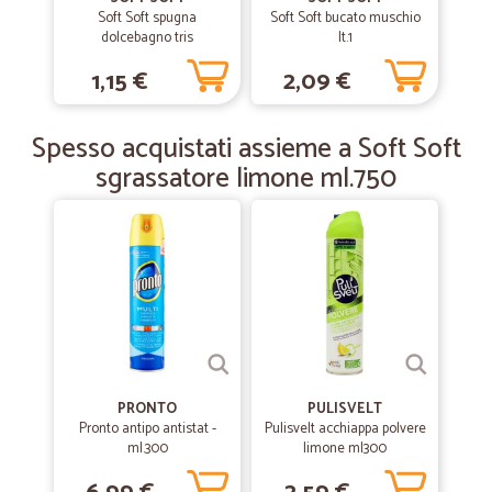
Soft Soft spugna
Soft Soft bucato muschio
dolcebagno tris
—
Chiara T.
lt.1
16/06/2019
Ottima esperienza
1,15 €
2,09 €
Consigliatissimo!! Ci hanno mandato anche degli omaggi vicino al
nostro ordine.
Spesso acquistati assieme a Soft Soft
sgrassatore limone ml.750
PRONTO
PULISVELT
Pronto antipo antistat -
Pulisvelt acchiappa polvere
ml.300
limone ml300