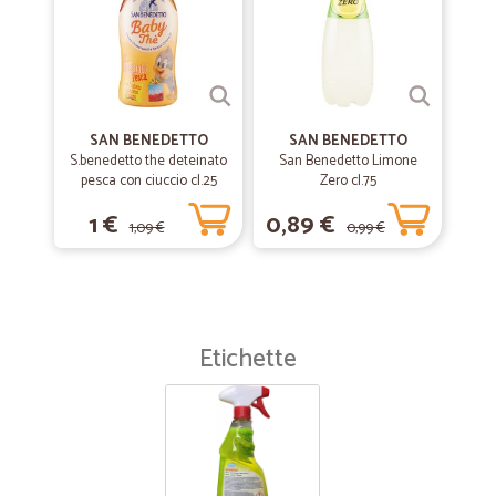
SAN BENEDETTO
SAN BENEDETTO
S.benedetto the deteinato
San Benedetto Limone
pesca con ciuccio cl.25
Zero cl.75
1 €
0,89 €
1,09 €
0,99 €
Etichette