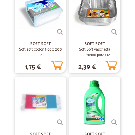
Ottimo servizio e qualia dei prodotti
—
Deana R.
24/05/2020
ottimo
ottimo servizio
SOFT SOFT
SOFT SOFT
Soft soft cotton fioc x 200
Soft Soft vaschetta
pz
alluminio1 porz x12
—
Simone P.
28/02/2020
1,75 €
2,39 €
TOP!!!!!!!!!
TOP!!!!!!!!!
—
Nicola Z.
23/10/2019
ottima idea la spesa on line
ottima idea la spesa on line. Bisognerebbe pero 'utilizzare dei cartoni
un po piu' spessi per le confezioni per meglio proteggere il contenuto
durante il trasporto.
SOFT SOFT
SOFT SOFT