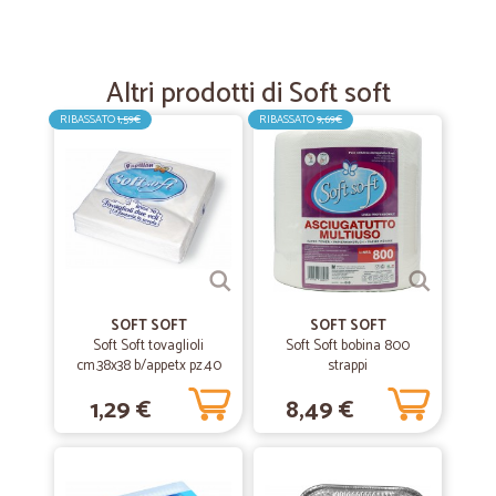
—
Filippo R.
24/09/2020
semplice veloce conveniente
semplice veloce conveniente
Altri prodotti di Soft soft
RIBASSATO
1,59€
RIBASSATO
9,69€
—
Manuela C.
14/09/2020
Prima volta e NON sarà l’ultima
Facilità nell’ordinare e consegna tempestiva nei tempi indicati
—
Laura M.
04/08/2020
Velocissimi a consegnare molto seri e…
SOFT SOFT
SOFT SOFT
Soft Soft tovaglioli
Soft Soft bobina 800
Velocissimi a consegnare molto seri e avete dei prodotti interessanti
cm.38x38 b/appetx pz.40
strappi
grazie mille!!!
1,29 €
8,49 €
—
Yeshoua C.
07/08/2020
Ottimo servizio e qualia dei prodotti