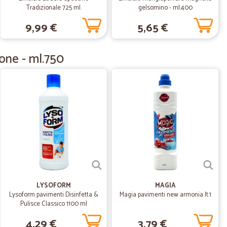
i e ho sempre trovato i prodotti di cui avevo bisogno. Ora
Tradizionale 725 ml.
gelsomino - ml.400
a online su Cicalia. Lo consiglio sicuramente soprattutto
9,99 €
5,65 €
 ci si può sicuramente pentire.
tone - ml.750
30/07/2020
13/04/2020
LYSOFORM
MAGIA
02/03/2020
Lysoform pavimenti Disinfetta &
Magia pavimenti new armonia lt.1
Pulisce Classico 1100 ml
4,29 €
3,79 €