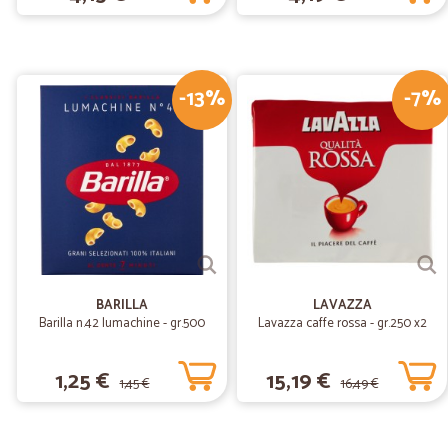
-13%
-7%
BARILLA
LAVAZZA
Barilla n.42 lumachine - gr.500
Lavazza caffe rossa - gr.250 x2
1,25 €
15,19 €
1,45 €
16,49 €