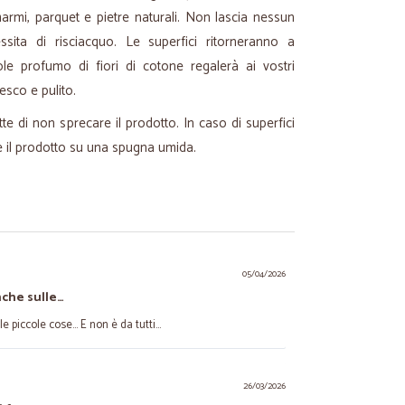
 marmi, parquet e pietre naturali. Non lascia nessun
sita di risciacquo. Le superfici ritorneranno a
vole profumo di fiori di cotone regalerà ai vostri
esco e pulito.
te di non sprecare il prodotto. In caso di superfici
are il prodotto su una spugna umida.
05/04/2026
nche sulle…
 piccole cose... E non è da tutti...
26/03/2026