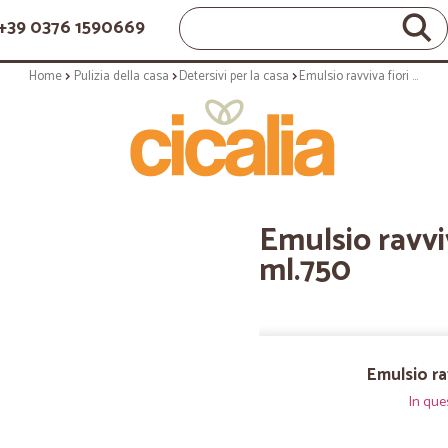
+39 0376 1590669
Home
Pulizia della casa
Detersivi per la casa
Emulsio ravviva fiori di cotone - ml.750
Emulsio ravviv
ml.750
Emulsio ra
In que