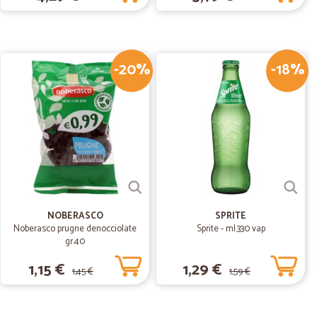
.
11/01/2020
-20%
-18%
ione puntuale
31/12/2019
e
nterno della confezione trovo persino un piccolo presente
NOBERASCO
SPRITE
Noberasco prugne denocciolate
Sprite - ml.330 vap
gr.40
1,15 €
1,29 €
1,45 €
1,59 €