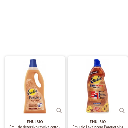
EMULSIO
EMULSIO
Emulsio detersivo ravviva cotto -
Emulsio LavaIncera Parquet 5in1