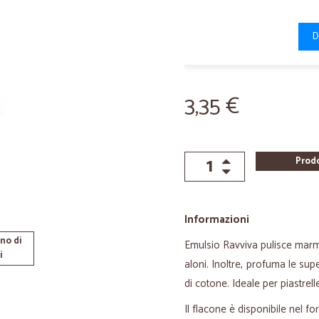
D
3,35 €
Prod
Informazioni
no di
Emulsio Ravviva pulisce marmo
i
aloni. Inoltre, profuma le sup
di cotone. Ideale per piastrell
Il flacone è disponibile nel 