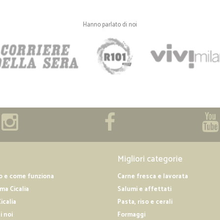
Hanno parlato di noi
Migliori categorie
o e come funziona
Carne fresca e lavorata
a Cicalia
Salumi e affettati
icalia
Pasta, riso e cerali
i noi
Formaggi