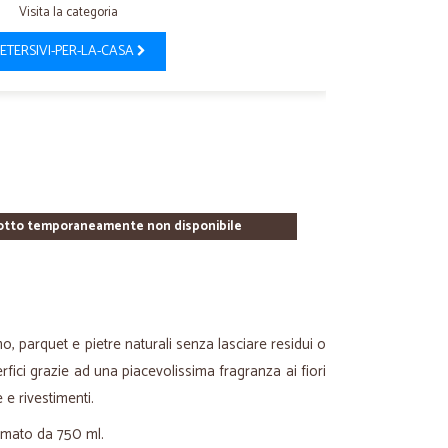
Visita la categoria
ETERSIVI-PER-LA-CASA
otto temporaneamente non disponibile
, parquet e pietre naturali senza lasciare residui o
erfici grazie ad una piacevolissima fragranza ai fiori
e e rivestimenti.
formato da 750 ml.