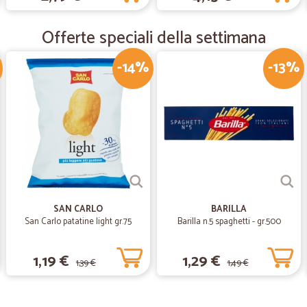
—
Fernando D
Offerte speciali della settimana
Proposta di vendita chiara
-14%
-13%
Proposta di vendita chiara. Spediz
—
Elia P.
Velocissimo nella spedizion
Velocissimo nella spedizione, all’i
natalizio, gentilissimi.
SAN CARLO
BARILLA
San Carlo patatine light gr.75
Barilla n.5 spaghetti - gr.500
1,19 €
1,29 €
1,39 €
1,49 €