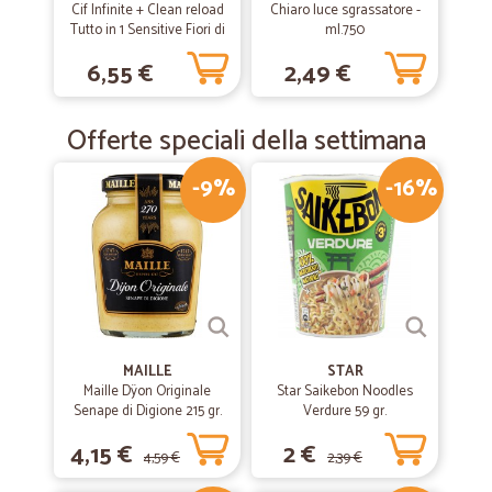
Cif Infinite + Clean reload
Chiaro luce sgrassatore -
Tutto in 1 Sensitive Fiori di
ml.750
Loto & Sali Minerali 590 ml
6,55 €
2,49 €
Offerte speciali della settimana
-9%
-16%
MAILLE
STAR
Maille Dÿon Originale
Star Saikebon Noodles
Senape di Digione 215 gr.
Verdure 59 gr.
4,15 €
2 €
4,59 €
2,39 €