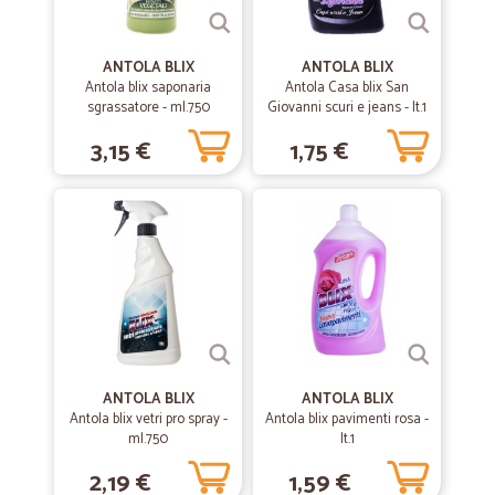
condensa hanno inumidito il resto del contenuto. A parte questo
problema, tutto Ok.
ANTOLA BLIX
ANTOLA BLIX
Antola blix saponaria
Antola Casa blix San
sgrassatore - ml.750
—
Roberta R.
Giovanni scuri e jeans - lt.1
21/12/2019
Servizio eccellente
3,15 €
1,75 €
Servizio eccellente, consegna veloce come promesso.
—
Serenella C.
14/09/2019
Prezzi ottimi il pacco era ben…
Prezzi ottimi il pacco era ben confezionato arrivato in 2 giorni è bello
e coveniente acquistare da Cicalia consiglio
ANTOLA BLIX
ANTOLA BLIX
—
Giampiero M.
30/04/2019
Antola blix vetri pro spray -
Antola blix pavimenti rosa -
inaspettato
ml.750
lt.1
ottimi... sito, scelte, ed esecuzione ordine.
2,19 €
1,59 €