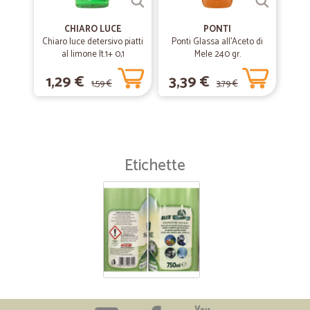
CHIARO LUCE
PONTI
Chiaro luce detersivo piatti
Ponti Glassa all'Aceto di
al limone lt.1+ 0,1
Mele 240 gr.
1,29 €
3,39 €
1,59 €
3,79 €
Etichette