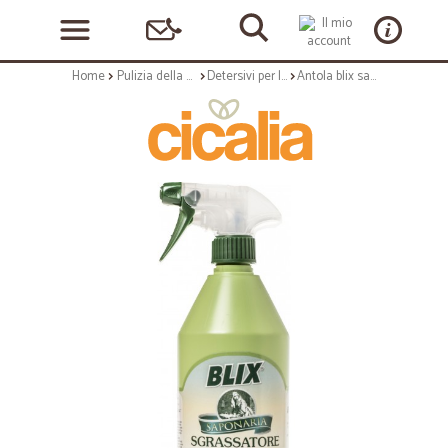
Home
Pulizia della casa
Detersivi per la casa
Antola blix saponaria sgrassatore - ml.750