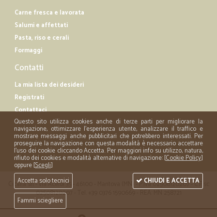
Carne fresca e lavorata
Salumi e affettati
Pasta, riso e cerali
Formaggi
Contatti
La mia lista dei desideri
Registrati
Contattaci
Questo sito utilizza cookies anche di terze parti per migliorare la
navigazione, ottimizzare l'esperienza utente, analizzare il traffico e
mostrare messaggi anche pubblicitari che potrebbero interessati. Per
proseguire la navigazione con questa modalità è necessario accettare
l'uso dei cookie cliccando Accetta. Per maggiori info su utilizzo, natura,
rifiuto dei cookies e modalità alternative di navigazione: [
Cookie Policy
]
oppure [
Scegli
]
Accetta solo tecnici
CHIUDI E ACCETTA
Cicalia srl - via Acerbi 35 - 46100 - Mantova (MN) - P.iva 02508120207 - C.Fisc
02508120207 - Tel. +39 0376 1590669 - REA: MN 258721
Fammi sciegliere