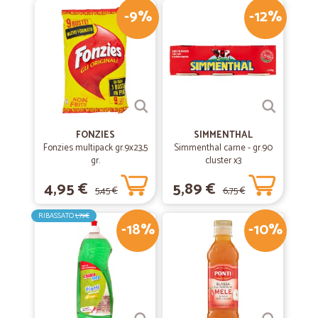
-9%
-12%
FONZIES
SIMMENTHAL
Fonzies multipack gr.9x23,5
Simmenthal carne - gr.90
gr.
cluster x3
4,95 €
5,89 €
5,45 €
6,75 €
RIBASSATO
1,79€
-18%
-10%