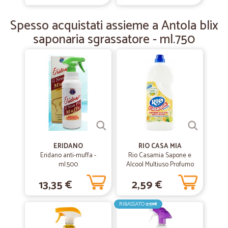
—
Alessio L.
Spesso acquistati assieme a Antola blix
04/03/2019
tutto ok come da aspettativa
saponaria sgrassatore - ml.750
tutto ok come da aspettativa
ERIDANO
RIO CASA MIA
Eridano anti-muffa -
Rio Casamia Sapone e
ml.500
Alcool Multiuso Profumo
d'Ambiente Agrumi di
13,35 €
2,59 €
Sicilia 1250 ml.
RIBASSATO
2,59€