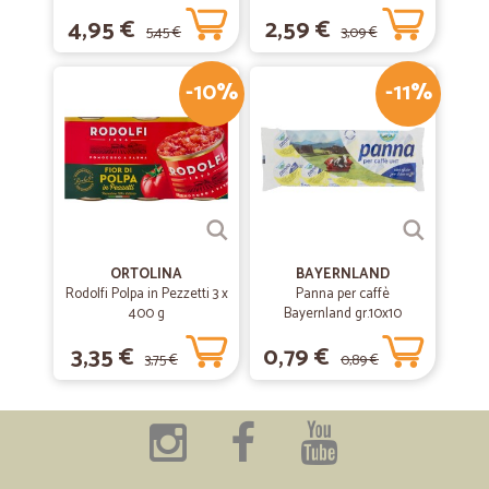
4,95 €
2,59 €
5,45 €
3,09 €
-10%
-11%
ORTOLINA
BAYERNLAND
Rodolfi Polpa in Pezzetti 3 x
Panna per caffè
400 g
Bayernland gr.10x10
3,35 €
0,79 €
3,75 €
0,89 €