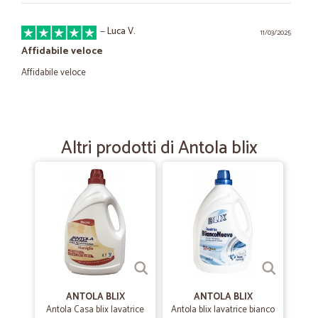
—
Luca V.
11/03/2025
Affidabile veloce
Affidabile veloce
—
Gianluigi C.
18/10/2023
Prezzo è tempestività
Altri prodotti di Antola blix
Prezzo molto competitivo rispetto ad altri fornitori, consegna
tempestiva e nei tempi indicati.
—
Martin cayetano D.
01/09/2022
Mi sono trovato molto bene tutte le…
Mi sono trovato molto bene tutte le volte che ho acquistato i prodotti!
ANTOLA BLIX
ANTOLA BLIX
—
Ivana M.
Antola Casa blix lavatrice
Antola blix lavatrice bianco
04/11/2020