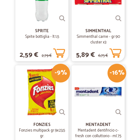
SPRITE
SIMMENTHAL
Sprite bottiglia - lt.1,5
Simmenthal carne - gr.90
cluster x3
2,59 €
5,89 €
2,79 €
6,75 €
-9%
-16%
FONZIES
MENTADENT
Fonzies multipack gr.9x23,5
Mentadent dentifricio c-
gr.
fresh con colluttorio - ml.75