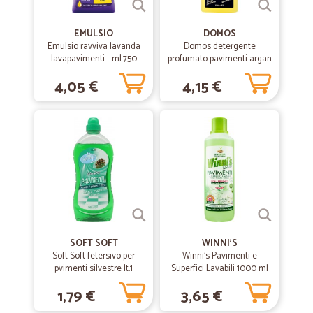
Veloce e precisa!
Veloce e precisa!
EMULSIO
DOMOS
Emulsio ravviva lavanda
Domos detergente
lavapavimenti - ml.750
profumato pavimenti argan
ml.1000
4,05 €
4,15 €
SOFT SOFT
WINNI'S
Soft Soft fetersivo per
Winni's Pavimenti e
pvimenti silvestre lt.1
Superfici Lavabili 1000 ml
1,79 €
3,65 €