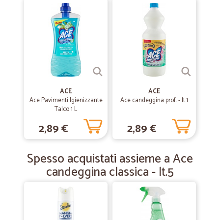
Molto veloci nella consegna
Molto veloci nella consegna
—
Massimiliano D.
19/11/2019
ottimo servizio
ottimo servizio puntuali prezzi imbattibili
ACE
ACE
Ace Pavimenti Igienizzante
Ace candeggina prof. - lt.1
Talco 1 L
—
Rhudj S.
12/03/2019
Veloci e precisi grazie
2,89 €
2,89 €
Veloci e precisi grazie
Spesso acquistati assieme a Ace
candeggina classica - lt.5