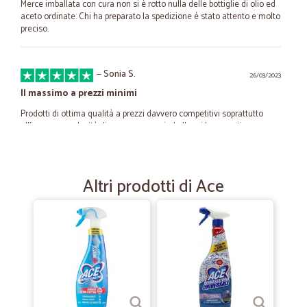
Merce imballata con cura non si è rotto nulla delle bottiglie di olio ed
aceto ordinate. Chi ha preparato la spedizione è stato attento e molto
preciso.
—
Sonia S.
26/03/2023
Il massimo a prezzi minimi
Prodotti di ottima qualità a prezzi davvero competitivi soprattutto
all'ingrosso....velocità di consegna con imballaggi ben curati
—
Artem E.
20/07/2022
Altri prodotti di Ace
Consigliato!
Molto corretti nelle consegne, complimenti!
—
Francesca G.
04/08/2021
Sempre perfetti
Come sempre consegna puntalissima e ordini facili da eseguire