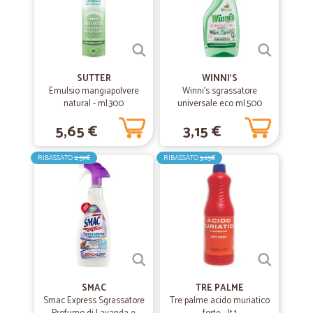
SUTTER
WINNI'S
Emulsio mangiapolvere
Winni's sgrassatore
natural - ml.300
universale eco ml.500
5,65 €
3,15 €
RIBASSATO
2,59€
RIBASSATO
3,65€
SMAC
TRE PALME
Smac Express Sgrassatore
Tre palme acido muriatico