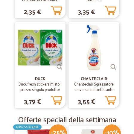
Profumo di Lavanda e
forte - lt.1
Marsiglia, 650 ml
2,35 €
3,35 €
DUCK
CHANTECLAIR
Duck fresh stickers misto (
Chanteclair Sgrassatore
prezzo singolo prodotto)
universale disinfettante
750 ml.
3,79 €
3,55 €
Offerte speciali della settimana
RIBASSATO
2,05€
-25%
-10%