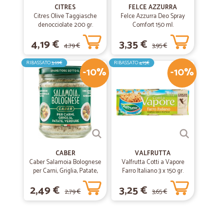
CITRES
FELCE AZZURRA
Citres Olive Taggiasche
Felce Azzurra Deo Spray
denocciolate 200 gr.
Comfort 150 ml.
4,19 €
3,35 €
4,79 €
3,95 €
RIBASSATO
3,69€
RIBASSATO
4,15€
-10%
-10%
CABER
VALFRUTTA
Caber Salamoia Bolognese
Valfrutta Cotti a Vapore
per Carni, Griglia, Patate,
Farro Italiano 3 x 150 gr.
Verdure 200 gr.
2,49 €
3,25 €
2,79 €
3,65 €