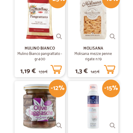
MULINO BIANCO
MOLISANA
Mulino Bianco pangrattato -
Molisana mezze penne
gr.400
rigate n.19
1,19 €
1,3 €
1,59 €
1,45 €
-12%
-15%